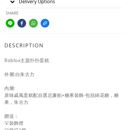
Delivery Options
SHARE
DESCRIPTION
Roblox主題扑扑蛋糕
外層:白朱古力
內層:
原味戚風蛋糕配自選忌廉餡+糖果裝飾-包括綿花糖，糖
果，朱古力
贈送：
💡裝飾燈