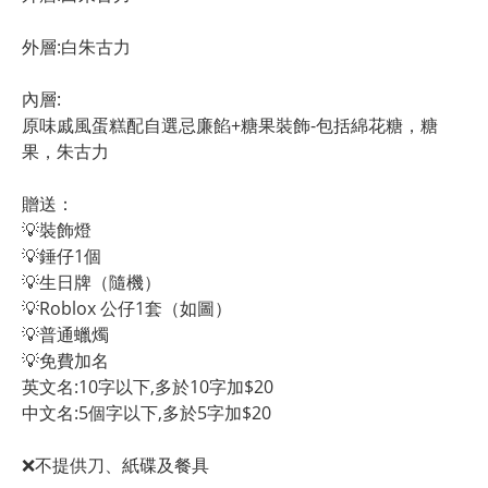
外層:白朱古力
內層:
原味戚風蛋糕配自選忌廉餡+糖果裝飾-包括綿花糖，糖
果，朱古力
贈送：
💡裝飾燈
💡錘仔1個
💡生日牌（隨機）
💡Roblox 公仔1套（如圖）
💡普通蠟燭
💡免費加名
英文名:10字以下,多於10字加$20
中文名:5個字以下,多於5字加$20 
❌不提供刀、紙碟及餐具