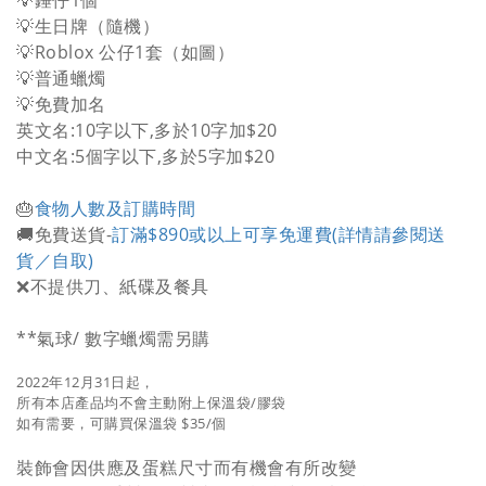
💡錘仔1個
💡生日牌（隨機）
💡Roblox 公仔1套（如圖）
💡普通蠟燭
💡免費加名
英文名:10字以下,多於10字加$20
中文名:5個字以下,多於5字加$20
🎂
食物人數及訂購時間
🚚免費送貨-
訂滿$890或以上可享免運費(詳情請參閱送
貨／自取)
❌不提供刀、紙碟及餐具
**氣球/ 數字蠟燭需另購
2022年12月31日起，
所有本店產品均不會主動附上保溫袋/膠袋
如有需要，可購買保溫袋 $35/個
裝飾會因供應及蛋糕尺寸而有機會有所改變