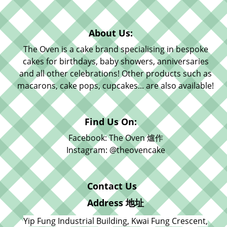
About Us:
The Oven is a cake brand specialising in bespoke
cakes for birthdays, baby showers, anniversaries
and all other celebrations! Other products such as
macarons, cake pops, cupcakes... are also available!
Find Us On:
Facebook: The Oven 爐作
Instagram: @theovencake
Contact Us
Address 地址
Yip Fung Industrial Building, Kwai Fung Crescent,