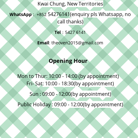
Kwai Chung, New Territories
54276141
(enquiry pls Whatsapp, no
WhatsApp
: +852
call thanks)
Tel
：5427 6141
Email
: theoven2015@gmail.com
Opening Hour
Mon to Thur: 10:00 - 14:00 (by appointment)
Fri- Sat
: 10:00 - 18:30
(by appointment)
Sun : 09:00 - 12:00
(by appointment)
Public Holiday
: 09:00 - 12:00
(by appointment)