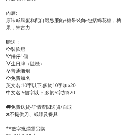
內層:
原味戚風蛋糕配自選忌廉餡+糖果裝飾-包括綿花糖，糖
果，朱古力
贈送：
💡裝飾燈
💡錘仔1個
💡生日牌（隨機）
💡普通蠟燭
💡免費加名
英文名:10字以下,多於10字加$20
中文名:5個字以下,多於5字加$20 
🚚免費送貨-詳情查閱送貨/自取
❌不提供刀、紙碟及餐具
**數字蠟燭需另購