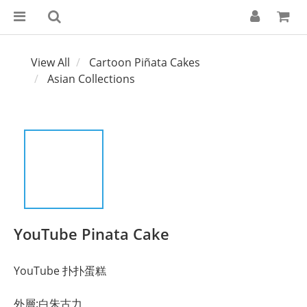
View All
Cartoon Piñata Cakes
Asian Collections
YouTube Pinata Cake
YouTube 扑扑蛋糕
外層:白朱古力