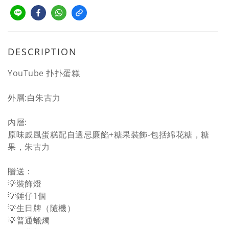
DESCRIPTION
YouTube 扑扑蛋糕
外層:白朱古力
內層:
原味戚風蛋糕配自選忌廉餡+糖果裝飾-包括綿花糖，糖
果，朱古力
贈送：
💡裝飾燈
💡錘仔1個
💡生日牌（隨機）
💡普通蠟燭