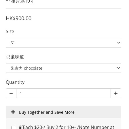
**相片為10寸
HK$900.00
Size
忌廉味道
Quantity
Buy Together and Save More
🕯️[Each $20-/ Buy 2 for 10+- /Note Number at