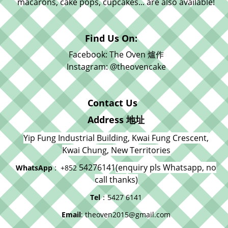
macarons, cake pops, cupcakes... are also available!
Find Us On:
Facebook: The Oven 爐作
Instagram: @theovencake
Contact Us
Address 地址
Yip Fung Industrial Building, Kwai Fung Crescent,
Kwai Chung, New Territories
54276141
(enquiry pls Whatsapp, no
WhatsApp
: +852
call thanks)
Tel
：5427 6141
Email
: theoven2015@gmail.com