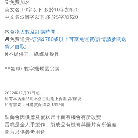
💡免費加名
英文名:10字以下,多於10字加$20
中文名:5個字以下,多於5字加$20
🎂
食物人數及訂購時間
🚚免費送貨-
訂滿$780或以上可享免運費(詳情請參閱送
貨／自取)
❌不提供刀、紙碟及餐具
**氣球/ 數字蠟燭需另購
2022年12月31日起，
所有本店產品均不會主動附上保溫袋/膠袋
如有需要，可購買保溫袋 $35/個
裝飾會因供應及蛋糕尺寸而有機會有所改變
蛋糕是全人手製作，製成品有機會與圖片有所偏差
圖片只供參考用途