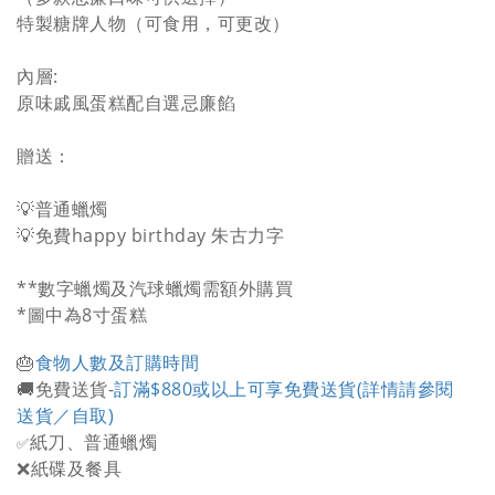
特製糖牌人物（可食用，可更改）
內層:
原味戚風蛋糕配自選忌廉餡
贈送：
💡普通蠟燭
💡免費happy birthday 朱古力字
**數字蠟燭及汽球蠟燭需額外購買
*圖中為8寸蛋糕
🎂
食物人數及訂購時間
🚚免費送貨-
訂滿$880或以上可享免費送貨(詳情請參閱
送貨／自取)
紙刀、普通蠟燭
✅
❌紙碟及餐具