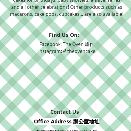
cakes for birthdays, baby showers, anniversaries
and all other celebrations! Other products such as
macarons, cake pops, cupcakes... are also available!
Find Us On:
Facebook: The Oven 爐作
Instagram: @theovencake
Contact Us
Office Address 辦公室地址