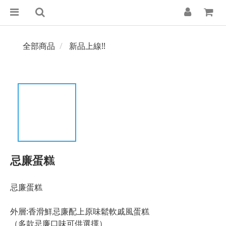
全部商品
新品上線!!
忌廉蛋糕
忌廉蛋糕 
外層:香滑鮮忌廉配上原味鬆軟戚風蛋糕
（多款忌廉口味可供選擇）