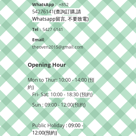
WhatsApp
: +852
54276141
(查詢訂購,請
Whatsapp留言, 不要致電)
Tel
：5427 6141
Email
:
theoven2015@gmail.com
Opening Hour
Mon to Thur: 10:00 - 14:00 (預
約)
Fri- Sat
: 10:00 - 18:30 (預約)
Sun : 09:00 - 12:00(預約)
Public Holiday
: 09:00 -
12:00(預約)