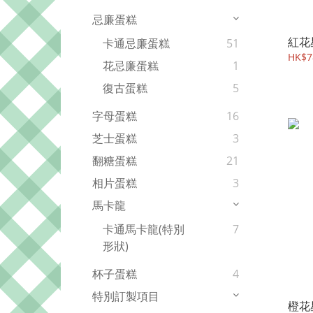
忌廉蛋糕
紅花
卡通忌廉蛋糕
51
HK$7
花忌廉蛋糕
1
復古蛋糕
5
字母蛋糕
16
芝士蛋糕
3
翻糖蛋糕
21
相片蛋糕
3
馬卡龍
卡通馬卡龍(特別
7
形狀)
杯子蛋糕
4
特別訂製項目
橙花