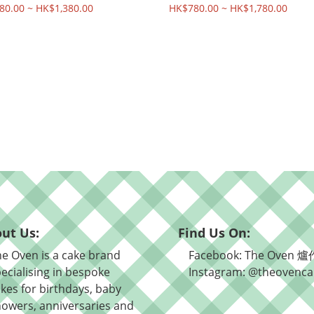
80.00 ~ HK$1,380.00
HK$780.00 ~ HK$1,780.00
ut Us:
Find Us On:
e Oven is a cake brand
Facebook: The Oven 爐
ecialising in bespoke
Instagram: @theovenca
kes for birthdays, baby
owers, anniversaries and