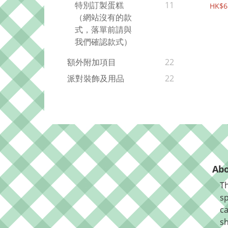
特別訂製蛋糕
11
HK$6
（網站沒有的款
式，落單前請與
我們確認款式）
額外附加項目
22
派對裝飾及用品
22
Abo
Th
sp
ca
sh