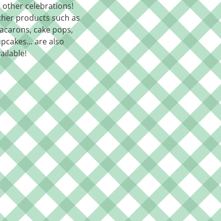
l other celebrations!
ther products such as
acarons, cake pops,
pcakes... are also
ailable!