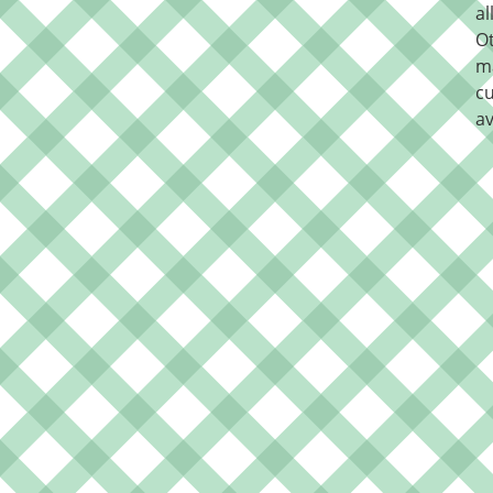
al
O
m
cu
av