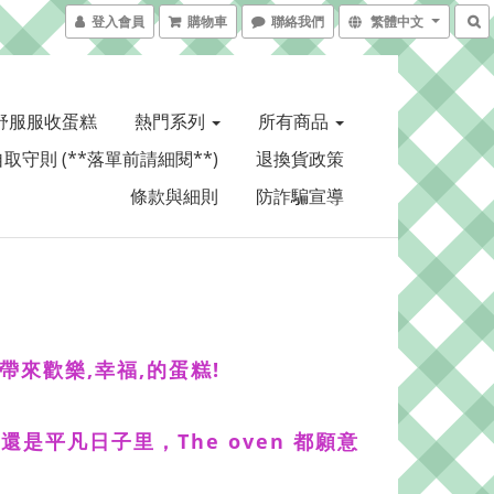
登入會員
購物車
聯絡我們
繁體中文
舒服服收蛋糕
熱門系列
所有商品
取守則 (**落單前請細閱**)
退換貨政策
條款與細則
防詐騙宣導
家帶來歡樂,幸福,的蛋糕!
平凡日子里，The oven 都願意