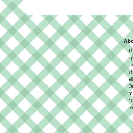
Abo
Th
sp
ca
sh
al
O
m
cu
av