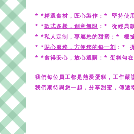
* *
精選食材，匠心製作
：* 堅持使
* *
款式多樣，創意無限
：* 從經典
* *
私人定制，專屬您的甜蜜
：* 根
* *
貼心服務，方便您的每一刻
：* 
* *
食得安心
，放心選購
：*
蛋糕勻在
我們每位員工都是熱愛蛋糕，工作嚴謹
我們
期待與您一起，分享甜蜜，傳遞