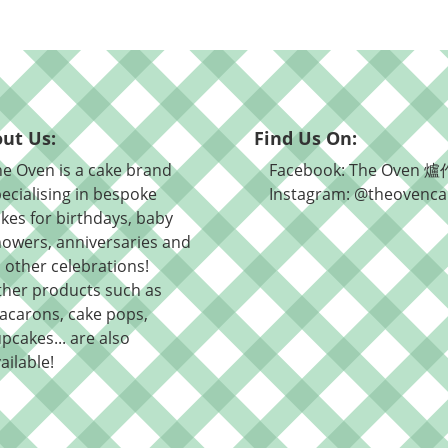
ut Us:
Find Us On:
e Oven is a cake brand
Facebook: The Oven 爐
ecialising in bespoke
Instagram: @theovenca
kes for birthdays, baby
owers, anniversaries and
l other celebrations!
ther products such as
acarons, cake pops,
pcakes... are also
ailable!