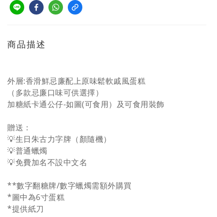
商品描述
外層:香滑鮮忌廉配上原味鬆軟戚風蛋糕
（多款忌廉口味可供選擇）
加糖紙卡通公仔-如圖(可食用）及可食用裝飾
贈送：
💡生日朱古力字牌（顏隨機）
💡普通蠟燭
💡免費加名不設中文名
**數字翻糖牌/數字蠟燭需額外購買
*圖中為6寸蛋糕
*提供紙刀