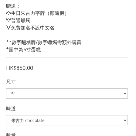
贈送：
💡生日朱古力字牌（顏隨機）
💡普通蠟燭
💡免費加名不設中文名
**數字翻糖牌/數字蠟燭需額外購買
*圖中為6寸蛋糕
HK$850.00
尺寸
味道
數量