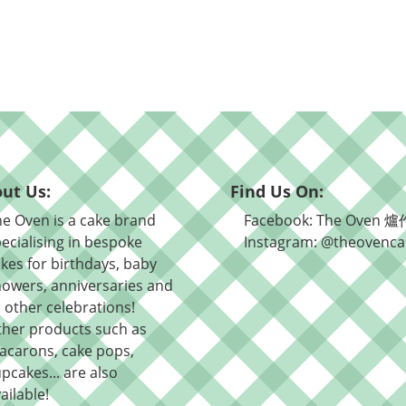
ut Us:
Find Us On:
e Oven is a cake brand
Facebook: The Oven 爐
ecialising in bespoke
Instagram: @theovenca
kes for birthdays, baby
owers, anniversaries and
l other celebrations!
ther products such as
acarons, cake pops,
pcakes... are also
ailable!