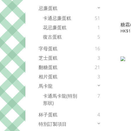
忌廉蛋糕
卡通忌廉蛋糕
51
糖霜
花忌廉蛋糕
1
HK$1
復古蛋糕
5
字母蛋糕
16
芝士蛋糕
3
翻糖蛋糕
21
相片蛋糕
3
馬卡龍
卡通馬卡龍(特別
7
形狀)
杯子蛋糕
4
特別訂製項目