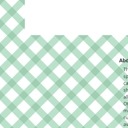
Abo
Th
sp
ca
sh
al
O
m
cu
av