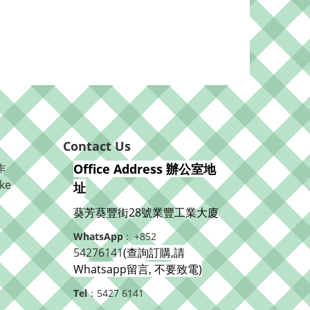
Contact Us
作
Office Address 辦公室地
ke
址
葵芳葵豐街28號業豐工業大廈
WhatsApp
: +852
54276141
(查詢訂購,請
Whatsapp留言, 不要致電)
Tel
：5427 6141