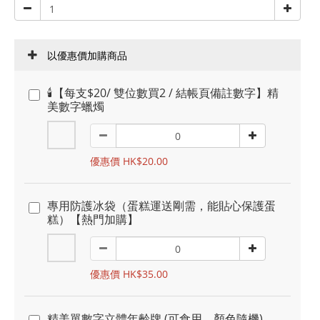
以優惠價加購商品
🕯️【每支$20/ 雙位數買2 / 結帳頁備註數字】精
美數字蠟燭
優惠價 HK$20.00
專用防護冰袋（蛋糕運送剛需，能貼心保護蛋
糕）【熱門加購】
優惠價 HK$35.00
精美單數字立體年齡牌 (可食用，顏色隨機)