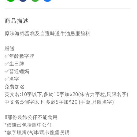
商品描述
原味海綿蛋糕及自選味道牛油忌廉餡料
贈送
✅年齡數字牌
✅生日牌
✅普通蠟燭
✅名字
免費加名
英文名:10字以下,多於10字加$20(朱古力字粒,只限名字)
中文名:5個字以下,多於5字加$20 (手寫,只限名字)
‼️部份裝飾公仔不能食用
*價錢己包括圖中公仔
*數字蠟燭/汽球/馬卡龍需另購