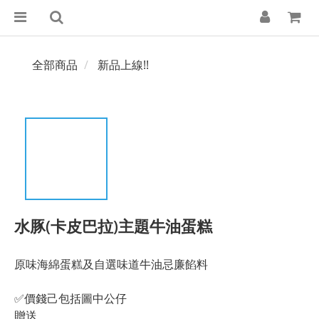
全部商品
新品上線!!
水豚(卡皮巴拉)主題牛油蛋糕
原味海綿蛋糕及自選味道牛油忌廉餡料
✅價錢己包括圖中公仔
贈送