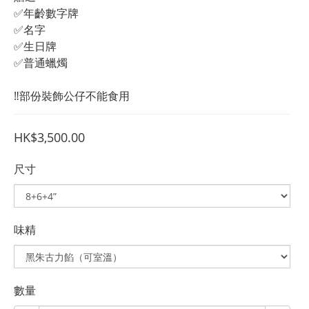
✅年齡數字牌
✅名字
✅生日牌
✅普通蠟燭
‼️部份裝飾公仔不能食用
HK$3,500.00
尺寸
味精
數量