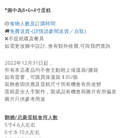
*圖中為8+6+4寸蛋糕
食物人數及訂購時間
🎂
免費送貨-
(詳情請參閱送貨／自取)
🚚
❌不提紙碟及餐具
如需更改圖中設計, 會有額外收費,可與我們查詢
2022年12月31日起，
所有本店產品均不會主動附上保溫袋/膠袋
如有需要，可購買保溫袋 $35/個
裝飾會因供應及蛋糕尺寸而有機會有所改變
蛋糕是全人手製作，製成品有機會與圖片有所偏差
圖片只供參考用途
翻糖/忌廉蛋糕食用人數
5寸4-6人
左右
6寸:8-10人
左右