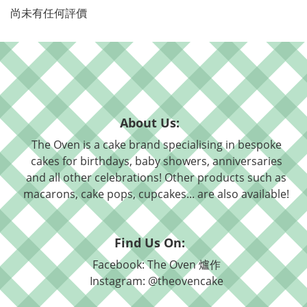
尚未有任何評價
About Us:
The Oven is a cake brand specialising in bespoke
cakes for birthdays, baby showers, anniversaries
and all other celebrations! Other products such as
macarons, cake pops, cupcakes... are also available!
Find Us On:
Facebook: The Oven 爐作
Instagram: @theovencake