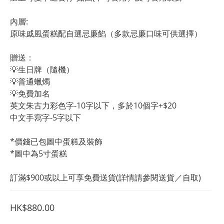
內層:
原味戚風蛋糕配自選忌廉餡（多款忌廉口味可供選擇）
贈送：
💡生日牌（隨機）
💡普通蠟燭
💡免費加名
英文朱古力彩色字-10字以下，多於10個字+$20
中文手寫字-5字以下
*價錢已包圖中蛋糕及裝飾
*圖中為5寸蛋糕
訂滿$900或以上可享免費送貨(詳情請參閱送貨／自取)
HK$880.00