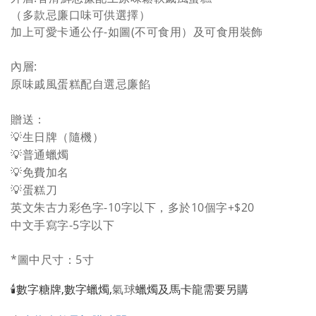
（多款忌廉口味可供選擇）
加上可愛卡通公仔-如圖(不可食用）及可食用裝飾
內層:
原味戚風蛋糕配自選忌廉餡
贈送：
💡生日牌（隨機）
💡普通蠟燭
💡免費加名
💡蛋糕
刀
英文朱古力彩色字-10字以下，多於10個字+$20
中文手寫字-5字以下
*圖中尺寸：5寸
🕯️數字糖牌,
數字
蠟燭,
氣球
蠟燭
及馬卡龍需要另購