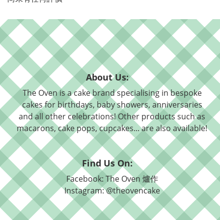
About Us:
The Oven is a cake brand specialising in bespoke
cakes for birthdays, baby showers, anniversaries
and all other celebrations! Other products such as
macarons, cake pops, cupcakes... are also available!
Find Us On:
Facebook: The Oven 爐作
Instagram: @theovencake