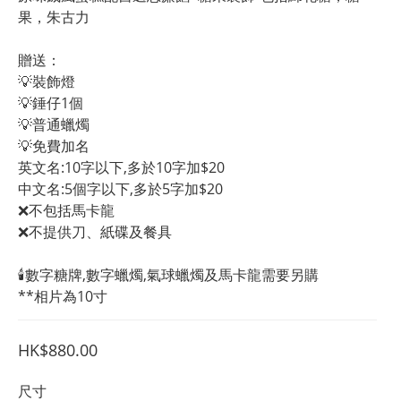
果，朱古力
贈送：
💡裝飾燈
💡錘仔1個
💡普通蠟燭
💡免費加名
英文名:10字以下,多於10字加$20
中文名:5個字以下,多於5字加$20 
❌不包括馬卡龍
❌不提供刀、紙碟及餐具
🕯️數字糖牌,數字蠟燭,氣球蠟燭及馬卡龍需要另購
**相片為10寸
HK$880.00
尺寸