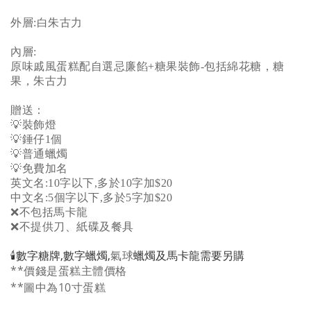
外層:白朱古力
內層:
原味戚風蛋糕配自選忌廉餡+糖果裝飾-包括綿花糖，糖
果，朱古力
贈送：
💡裝飾燈
💡錘仔1個
💡普通蠟燭
💡免費加名
英文名:10字以下,多於10字加$20
中文名:5個字以下,多於5字加$20
❌不包括馬卡龍
❌不提供刀、紙碟及餐具
🕯️數字糖牌,
數字
蠟燭,
氣球
蠟燭
及馬卡龍需要另購
**價錢是蛋糕主體價格
**圖中為10寸蛋糕