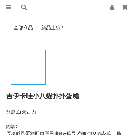
全部商品
新品上線!!
吉伊卡哇小八貓扑扑蛋糕
外層:白朱古力
內層:
原味戚風蛋糕配自選忌廉餡+糖果裝飾-包括綿花糖，糖