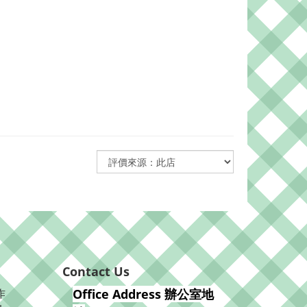
Contact Us
作
Office Address 辦公室地