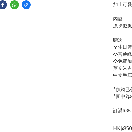
加上可愛
內層:
原味戚風
贈送：
💡生日
💡普通
💡免費
英文朱古
中文手寫
*價錢已
*圖中為
訂滿$8
HK$850