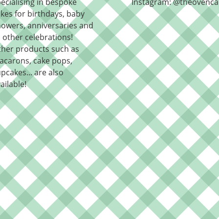
ecialising in bespoke
Instagram: @theovenca
kes for birthdays, baby
owers, anniversaries and
l other celebrations!
ther products such as
acarons, cake pops,
pcakes... are also
ailable!