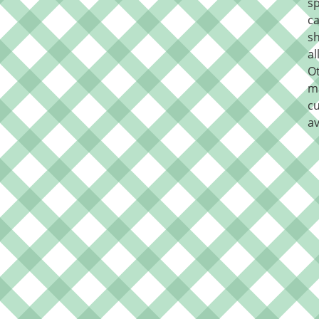
sp
ca
sh
al
O
m
cu
av