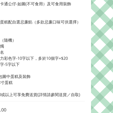
卡通公仔-如圖(不可食用）及可食用裝飾
蛋糕配自選忌廉餡（多款忌廉口味可供選擇）
牌（隨機）
蠟燭
加名
力彩色字-10字以下，多於10個字+$20
字-5字以下
包圖中蛋糕及裝飾
8寸蛋糕
80或以上可享免費送貨(詳情請參閱送貨／自取)
.00