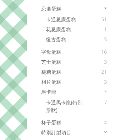
忌廉蛋糕
卡通忌廉蛋糕
51
花忌廉蛋糕
1
復古蛋糕
5
字母蛋糕
16
芝士蛋糕
3
翻糖蛋糕
21
相片蛋糕
3
馬卡龍
卡通馬卡龍(特別
7
形狀)
杯子蛋糕
4
特別訂製項目