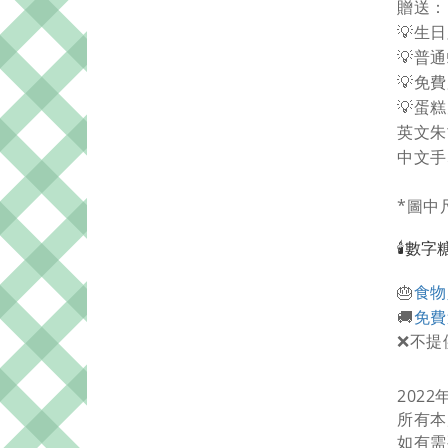
贈送：
💡生
💡普
💡免
💡蛋糕
英文朱
中文手
*圖中
🕯️數字
食物
🎂
免費
🚚
❌不提
2022
所有本
如有需