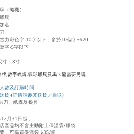
日牌（隨機）
通蠟燭
費加名
刀
古力彩色字-10字以下，多於10個字+$20
寫字-5字以下
尺寸：8寸
糖牌,
數字
蠟燭,
氣球
蠟燭
及馬卡龍需要另購
人數及訂購時間
送貨-
(詳情請參閱送貨／自取)
供刀、紙碟及餐具
年12月31日起，
店產品均不會主動附上保溫袋/膠袋
要，可購買保溫袋 $35/個