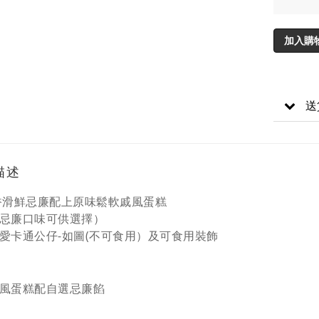
加入購
送
描述
香滑鮮忌廉配上原味鬆軟戚風蛋糕
忌廉口味可供選擇）
愛卡通公仔-如圖(不可食用）及可食用裝飾
風蛋糕配自選忌廉餡