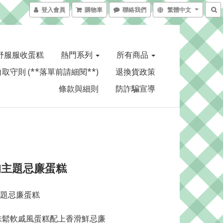
登入會員
購物車
聯絡我們
繁體中文
舒服服收蛋糕
熱門系列
所有商品
取守則 (**落單前請細閱**)
退換貨政策
條款與細則
防詐騙宣導
狗主題忌廉蛋糕
題忌廉蛋糕
味鬆軟戚風蛋糕配上香滑鮮忌廉