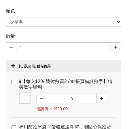
顏色
數量
以優惠價加購商品
🕯️【每支$20/ 雙位數買2 / 結帳頁備註數字】精
美數字蠟燭
優惠價 HK$20.00
專用防護冰袋（蛋糕運送剛需，能貼心保護蛋