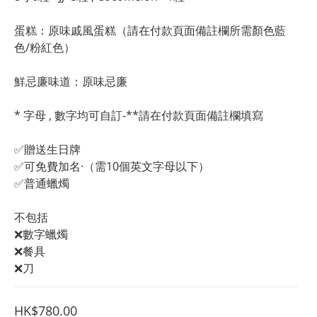
蛋糕：原味戚風蛋糕（請在付款頁面備註欄所需顏色藍
色/粉紅色）
鮮忌廉味道：原味忌廉
* 字母 , 數字均可自訂-**請在付款頁面備註欄填寫
✅贈送生日牌
✅可免費加名·（需10個英文字母以下）
✅普通蠟燭
不包括
❌數字蠟燭
❌餐具
❌刀
HK$780.00