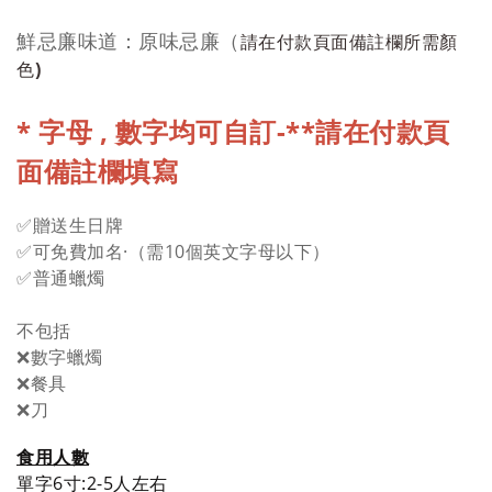
鮮忌廉味道：原味忌廉
（
請在付款頁面備註欄所需顏
色
)
*
字母 , 數字均
可自訂-**請在付款頁
面備註欄填寫
✅贈送生日牌
✅可免費加名·（需10個英文字母以下）
✅普通蠟燭
不包括
❌數字蠟燭
❌餐具
❌刀
食用人數
單字6
寸
:2-5人
左右