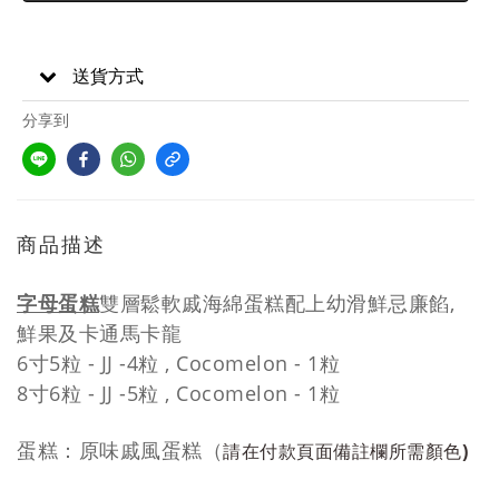
送貨方式
分享到
商品描述
字母蛋糕
雙層鬆軟戚海綿蛋糕配上幼滑鮮忌廉餡,
鮮果及卡通馬卡龍
6寸5粒 - JJ -4粒 , Cocomelon - 1粒
8寸6粒 -
JJ -5粒 , Cocomelon - 1粒
蛋糕：
原味
戚風蛋糕
（
請在付款頁面備註欄所需顏色
)