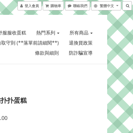
登入會員
購物車
聯絡我們
繁體中文
舒服服收蛋糕
熱門系列
所有商品
取守則 (**落單前請細閱**)
退換貨政策
條款與細則
防詐騙宣導
貓扑扑蛋糕
.00