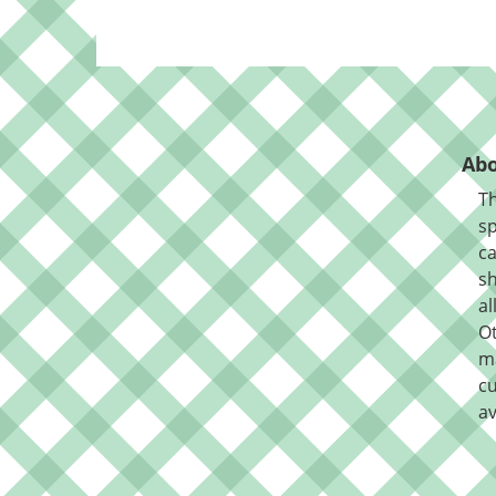
Abo
Th
sp
ca
sh
al
O
m
cu
av