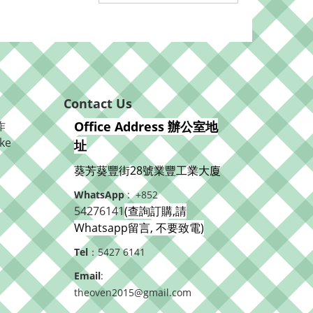
Contact Us
作
Office Address 辦公室地
ke
址
葵芳葵豐街28號業豐工業大廈
WhatsApp
: +852
54276141
(查詢訂購,請
Whatsapp留言, 不要致電)
Tel
：5427 6141
Email
:
theoven2015@gmail.com