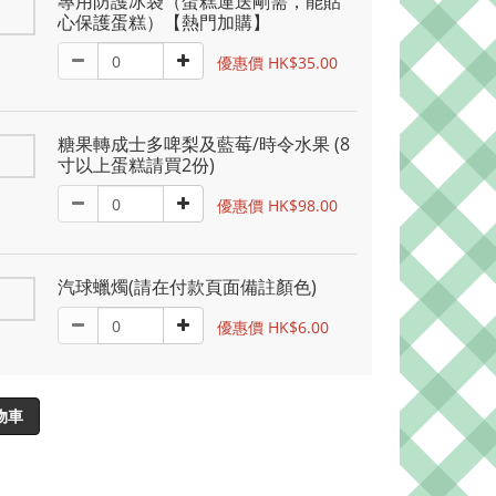
專用防護冰袋（蛋糕運送剛需，能貼
心保護蛋糕）【熱門加購】
優惠價 HK$35.00
糖果轉成士多啤梨及藍莓/時令水果 (8
寸以上蛋糕請買2份)
優惠價 HK$98.00
汽球蠟燭(請在付款頁面備註顏色)
優惠價 HK$6.00
物車