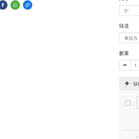
味道
數量
以