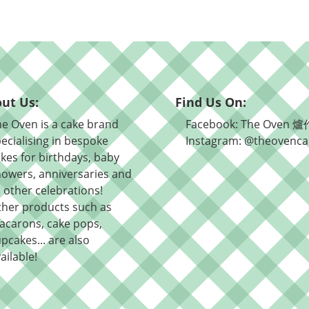
ut Us:
Find Us On:
e Oven is a cake brand
Facebook: The Oven 爐
ecialising in bespoke
Instagram: @theovenca
kes for birthdays, baby
owers, anniversaries and
l other celebrations!
ther products such as
acarons, cake pops,
pcakes... are also
ailable!