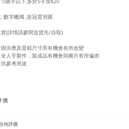
:5個字以下,
多於5字加$20
, 數字蠟燭 ,皇冠需另購
貨(詳情請參閱送貨先/自取)
會因供應及蛋糕尺寸而有機會有所改變
是全人手製作，製成品有機會與圖片有所偏差
只供參考用途
評價
任何評價