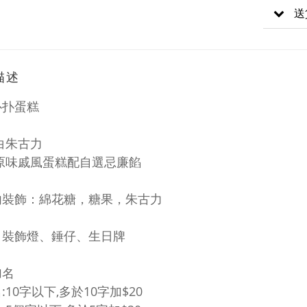
送
描述
扑扑蛋糕
白朱古力
:原味戚風蛋糕配自選忌廉餡
內裝飾：綿花糖，糖果，朱古力
：裝飾燈、錘仔、生日牌
加名
:10字以下,
多於10字加$20