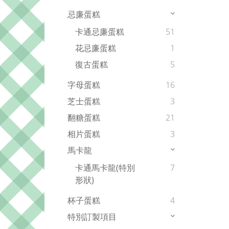
忌廉蛋糕
卡通忌廉蛋糕
51
花忌廉蛋糕
1
復古蛋糕
5
字母蛋糕
16
芝士蛋糕
3
翻糖蛋糕
21
相片蛋糕
3
馬卡龍
卡通馬卡龍(特別
7
形狀)
杯子蛋糕
4
特別訂製項目