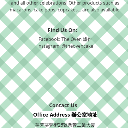
and all other celebrations! Other products such as
macarons, cake pops, cupcakes... are also available!
Find Us On:
Facebook: The Oven 爐作
Instagram: @theovencake
Contact Us
Office Address 辦公室地址
葵芳葵豐街28號業豐工業大廈