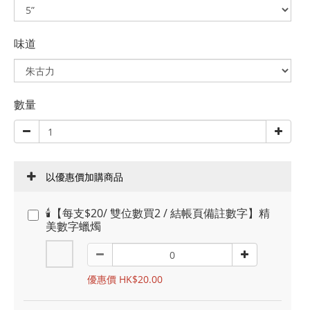
味道
數量
以優惠價加購商品
🕯️【每支$20/ 雙位數買2 / 結帳頁備註數字】精
美數字蠟燭
優惠價 HK$20.00