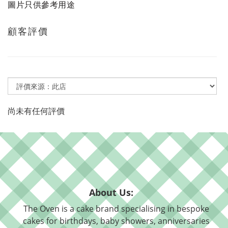
圖片只供參考用途
顧客評價
尚未有任何評價
About Us:
The Oven is a cake brand specialising in bespoke
cakes for birthdays, baby showers, anniversaries