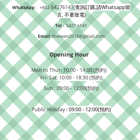
54276141
(查詢訂購,請Whatsapp留
WhatsApp
: +852
言, 不要致電)
Tel
：5427 6141
Email
: theoven2015@gmail.com
Opening Hour
Mon to Thur: 10:00 - 14:00 (預約)
Fri- Sat
: 10:00 - 18:30 (預約)
Sun : 09:00 - 12:00(預約)
Public Holiday
: 09:00 - 12:00(預約)