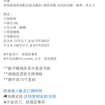
內層:
原味戚風蛋糕配自選忌廉餡+糖果裝飾-包括綿花糖，糖果，朱古力
贈送：
💡裝飾燈
💡錘仔1個
💡生日牌（隨機）
💡普通蠟燭
💡免費加名
英文名:10字以下,多於10字加$20
中文名:5個字以下,多於5字加$20
❌不提供刀、紙碟及餐具
❌不包括圖中crybaby 公仔，需另購買
**數字蠟燭及馬卡龍需另購
**價錢是蛋糕主體價格
**圖中為10寸蛋糕
🎂
食物人數及訂購時間
🚚免費送貨-
詳情查閱送貨/自取
❌不提供刀、紙碟及餐具