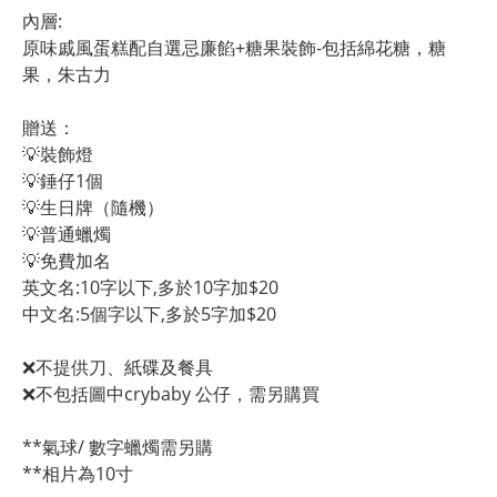
內層:
原味戚風蛋糕配自選忌廉餡+糖果裝飾-包括綿花糖，糖
果，朱古力
贈送：
💡裝飾燈
💡錘仔1個
💡生日牌（隨機）
💡普通蠟燭
💡免費加名
英文名:10字以下,多於10字加$20
中文名:5個字以下,多於5字加$20 
❌不提供刀、紙碟及餐具
❌不包括圖中crybaby 公仔，需另購買
**氣球/ 數字蠟燭需另購
**相片為10寸