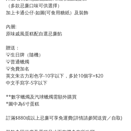
（多款忌廉口味可供選擇）
加上卡通公仔-如圖(可食用糖紙）及裝飾
內層:
原味戚風蛋糕配自選忌廉餡
贈送：
💡生日牌（隨機）
💡普通蠟燭
💡免費加名
英文朱古力彩色字-10字以下，多於10個字+$20
中文手寫字-5字以下
**數字蠟燭及汽球蠟燭需額外購買
*圖中為6寸蛋糕
訂滿$880或以上忌廉可享免運費(詳情請參閱送貨／自取)