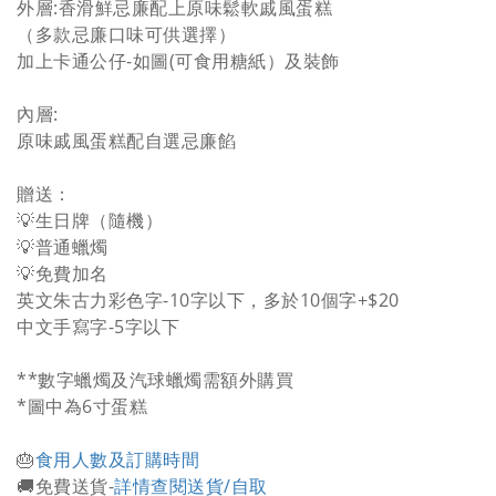
外層:香滑鮮忌廉配上原味鬆軟戚風蛋糕
（多款忌廉口味可供選擇）
加上卡通公仔-如圖(可食用糖紙）及裝飾
內層:
原味戚風蛋糕配自選忌廉餡
贈送：
💡生日牌（隨機）
💡普通蠟燭
💡免費加名
英文朱古力彩色字-10字以下，多於10個字+$20
中文手寫字-5字以下
**數字蠟燭及汽球蠟燭需額外購買
*圖中為6寸蛋糕
🎂
食用人數及訂購時間
🚚免費送貨-
詳情查閱送貨/自取