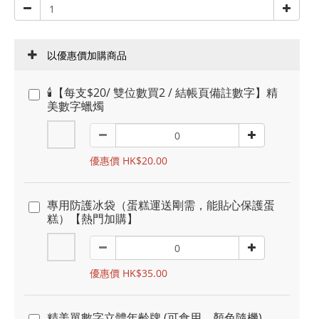
以優惠價加購商品
🕯️【每支$20/ 雙位數買2 / 結帳頁備註數字】精
美數字蠟燭
優惠價 HK$20.00
專用防護冰袋（蛋糕運送剛需，能貼心保護蛋
糕）【熱門加購】
優惠價 HK$35.00
精美單數字立體年齡牌 (可食用，顏色隨機)