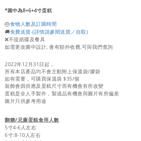
*圖中為8+6+4寸蛋糕
食物人數及訂購時間
🎂
免費送貨-
(詳情請參閱送貨／自取)
🚚
❌不提紙碟及餐具
如需更改圖中設計, 會有額外收費,可與我們查詢
2022年12月31日起，
所有本店產品均不會主動附上保溫袋/膠袋
如有需要，可購買保溫袋 $35/個
裝飾會因供應及蛋糕尺寸而有機會有所改變
蛋糕是全人手製作，製成品有機會與圖片有所偏差
圖片只供參考用途
翻糖/忌廉蛋糕食用人數
5寸4-6人
左右
6寸:8-10人
左右