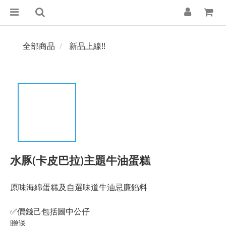
全部商品
新品上線!!
水豚(卡皮巴拉)主題牛油蛋糕
原味海綿蛋糕及自選味道牛油忌廉餡料
✅價錢己包括圖中公仔
贈送