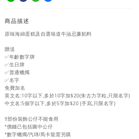
商品描述
原味海綿蛋糕及自選味道牛油忌廉餡料
贈送
✅年齡數字牌
✅生日牌
✅普通蠟燭
✅名字
免費加名
英文名:10字以下,多於10字加$20(朱古力字粒,只限名字)
中文名:5個字以下,多於5字加$20 (手寫,只限名字)
‼️部份裝飾公仔不能食用
*價錢己包括圖中公仔
*數字蠟燭/汽球/馬卡龍需另購