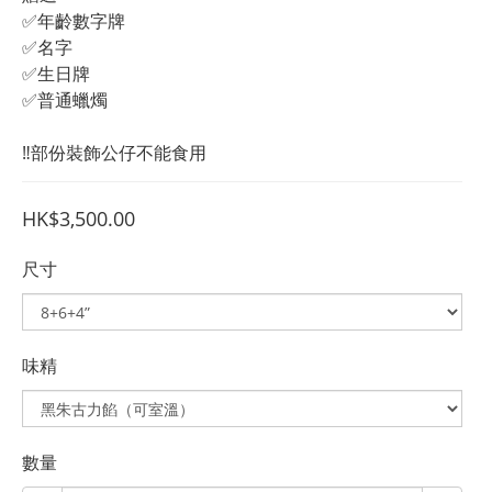
✅年齡數字牌
✅名字
✅生日牌
✅普通蠟燭
‼️部份裝飾公仔不能食用
HK$3,500.00
尺寸
味精
數量