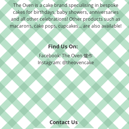
The Oven is a cake brand specialising in bespoke
cakes for birthdays, baby showers, anniversaries
and all other celebrations! Other products such as
macarons, cake pops, cupcakes... are also available!
Find Us On:
Facebook: The Oven 爐作
Instagram: @theovencake
Contact Us