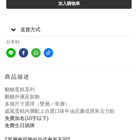
加入購物車
送貨方式
分享到
商品描述
翻糖蛋糕系列
翻糖外層及裝飾
多個尺寸選擇（雙層／單層）
戚風蛋糕內層配上自選口味牛油忌廉或黑朱古力餡
免費加名
字以下
(10
)
免費生日插牌
*單層會與圖中款式會有不同*