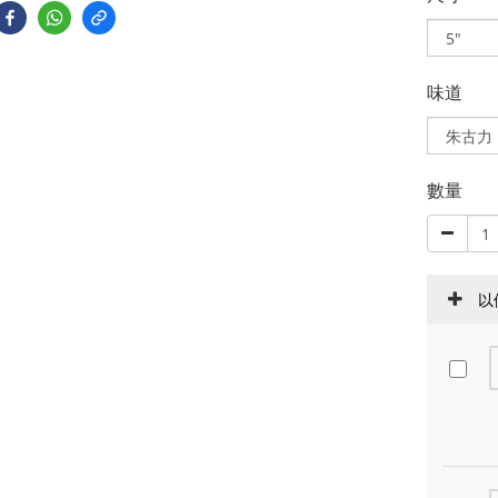
味道
數量
以