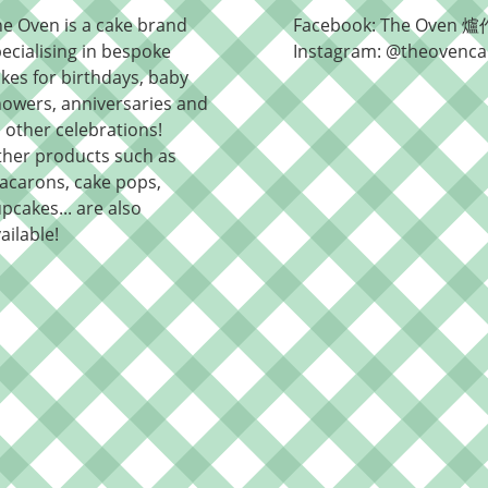
e Oven is a cake brand
Facebook: The Oven 爐
ecialising in bespoke
Instagram: @theovenca
kes for birthdays, baby
owers, anniversaries and
l other celebrations!
ther products such as
acarons, cake pops,
pcakes... are also
ailable!