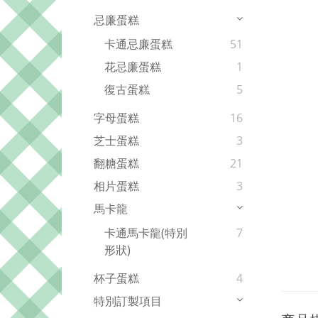
忌廉蛋糕
卡通忌廉蛋糕
51
花忌廉蛋糕
1
復古蛋糕
5
字母蛋糕
16
芝士蛋糕
3
翻糖蛋糕
21
相片蛋糕
3
馬卡龍
卡通馬卡龍(特別
7
形狀)
杯子蛋糕
4
特別訂製項目