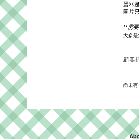
蛋糕
圖片
**需
大多是
顧客
尚未有
Abo