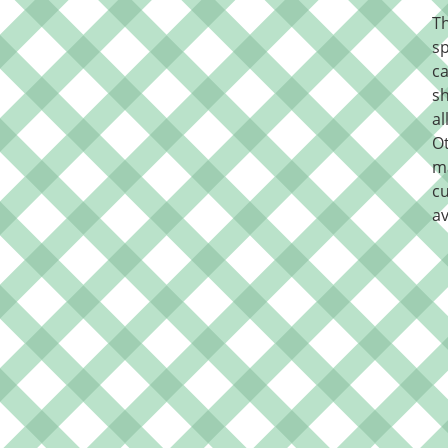
Th
sp
ca
sh
al
O
m
cu
av