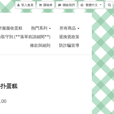
登入會員
購物車
聯絡我們
繁體中文
舒服服收蛋糕
熱門系列
所有商品
取守則 (**落單前請細閱**)
退換貨政策
條款與細則
防詐騙宣導
扑扑蛋糕
.00