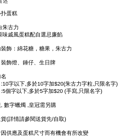
描述
扑扑蛋糕
白朱古力
:原味戚風蛋糕配自選忌廉餡
內裝飾：綿花糖，糖果，朱古力
：裝飾燈、錘仔、生日牌
加名
:10字以下,多於10字加$20(朱古力字粒,只限名字)
:5個字以下,多於5字加$20 (手寫,只限名字)
, 數字蠟燭 ,皇冠需另購
貨(詳情請參閱送貨先/自取)
會因供應及蛋糕尺寸而有機會有所改變