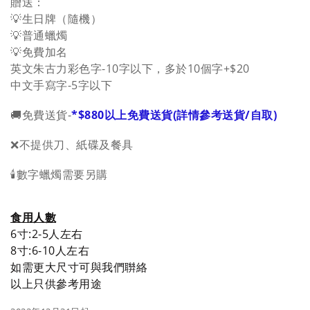
贈送：
💡生日牌（隨機）
💡普通蠟燭
💡免費加名
英文朱古力彩色字-10字以下，多於10個字+$20
中文手寫字-5字以下
🚚免費送貨-
*$880以上免費送貨(詳情參考送貨/自取)
❌不提供刀、紙碟及餐具
🕯️數字蠟燭需要另購
食用人數
6寸:2-5人
左右
8寸:6-10人
左右
如需更大尺寸可與我們聨絡
以上只供參考用途