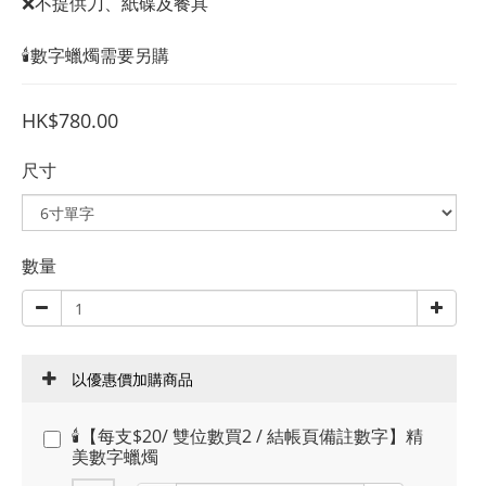
❌不提供刀、紙碟及餐具
🕯️數字蠟燭需要另購
HK$780.00
尺寸
數量
以優惠價加購商品
🕯️【每支$20/ 雙位數買2 / 結帳頁備註數字】精
美數字蠟燭