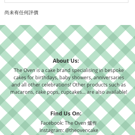
尚未有任何評價
About Us:
The Oven is a cake brand specialising in bespoke
cakes for birthdays, baby showers, anniversaries
and all other celebrations! Other products such as
macarons, cake pops, cupcakes... are also available!
Find Us On:
Facebook: The Oven 爐作
Instagram: @theovencake