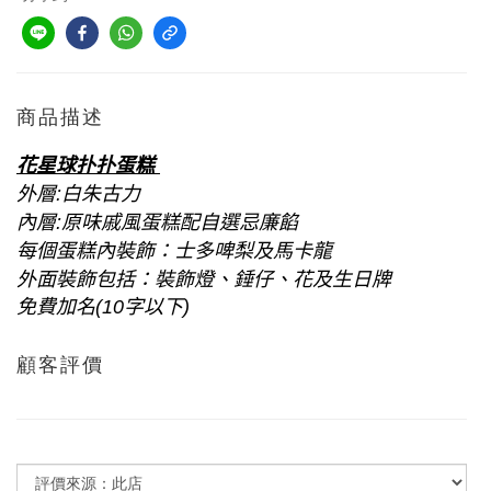
商品描述
花星球扑扑蛋糕
外層
:
白朱古力
內層
:
原味戚風蛋糕配自選忌廉餡
每個蛋糕內裝飾：士多啤梨及馬卡龍
外面裝飾包括：裝飾燈、錘仔、花及生日牌
字以下
免費加名
(10
)
顧客評價