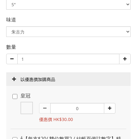
味道
數量
以優惠價加購商品
皇冠
優惠價 HK$30.00
🕯️【每支$20/ 雙位數買2 / 結帳頁備註數字】精