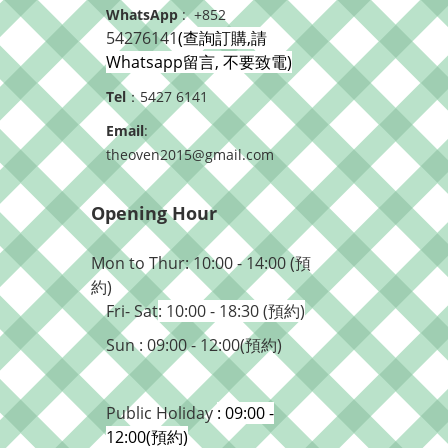
WhatsApp
: +852
54276141
(查詢訂購,請
Whatsapp留言, 不要致電)
Tel
：5427 6141
Email
:
theoven2015@gmail.com
Opening Hour
Mon to Thur: 10:00 - 14:00 (預
約)
Fri- Sat
: 10:00 - 18:30 (預約)
Sun : 09:00 - 12:00(預約)
Public Holiday
: 09:00 -
12:00(預約)