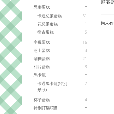
顧客
忌廉蛋糕
卡通忌廉蛋糕
51
尚未有
花忌廉蛋糕
1
復古蛋糕
5
字母蛋糕
16
芝士蛋糕
3
翻糖蛋糕
21
相片蛋糕
3
馬卡龍
卡通馬卡龍(特別
7
形狀)
杯子蛋糕
4
特別訂製項目