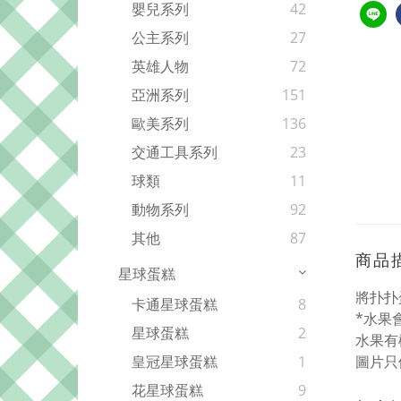
嬰兒系列
42
公主系列
27
英雄人物
72
亞洲系列
151
歐美系列
136
交通工具系列
23
球類
11
動物系列
92
其他
87
商品
星球蛋糕
將扑扑
卡通星球蛋糕
8
*水果
星球蛋糕
2
水果有
圖片只
皇冠星球蛋糕
1
花星球蛋糕
9