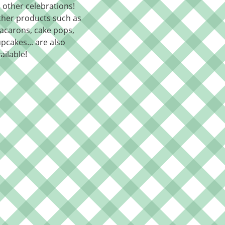
l other celebrations!
ther products such as
acarons, cake pops,
pcakes... are also
ailable!