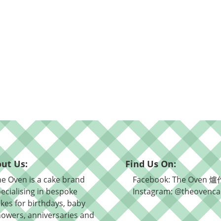
ut Us:
Find Us On:
e Oven is a cake brand
Facebook: The Oven 爐
ecialising in bespoke
Instagram: @theovenca
kes for birthdays, baby
owers, anniversaries and