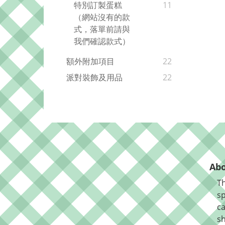
特別訂製蛋糕
11
（網站沒有的款
式，落單前請與
我們確認款式）
額外附加項目
22
派對裝飾及用品
22
Abo
Th
sp
ca
sh