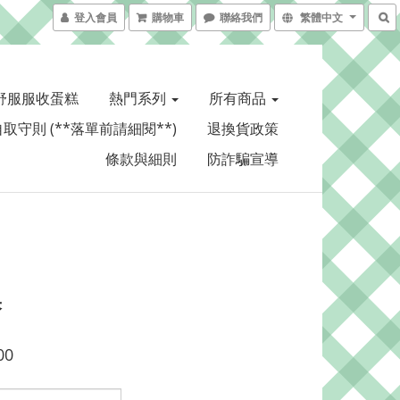
登入會員
購物車
聯絡我們
繁體中文
舒服服收蛋糕
熱門系列
所有商品
取守則 (**落單前請細閱**)
退換貨政策
條款與細則
防詐騙宣導
果
00