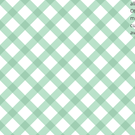
al
O
m
cu
av