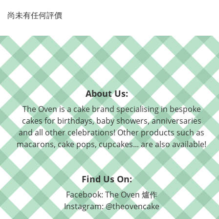
尚未有任何評價
About Us:
The Oven is a cake brand specialising in bespoke
cakes for birthdays, baby showers, anniversaries
and all other celebrations! Other products such as
macarons, cake pops, cupcakes... are also available!
Find Us On:
Facebook: The Oven 爐作
Instagram: @theovencake