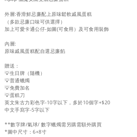
外層:香滑鮮忌廉配上原味鬆軟戚風蛋糕
（多款忌廉口味可供選擇）
加上可愛卡通公仔-如圖(可食用）及可食用裝飾
內層:
原味戚風蛋糕配自選忌廉餡
贈送：
💡生日牌（隨機）
💡普通蠟燭
💡免費加名
💡蛋糕
刀
英文朱古力彩色字-10字以下，多於10個字+$20
中文手寫字-5字以下
**數字牌/
氣球/ 數字蠟燭需另購
需額外購買
*圖中尺寸：6+8寸