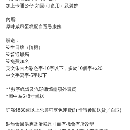
加上卡通公仔-如圖(可食用）及裝飾
內層:
原味戚風蛋糕配自選忌廉餡
贈送：
💡生日牌（隨機）
💡普通蠟燭
💡免費加名
英文朱古力彩色字-10字以下，多於10個字+$20
中文手寫字-5字以下
**數字蠟燭及汽球蠟燭需額外購買
*圖中為6+8寸蛋糕
訂滿$880或以上忌廉可享免運費(詳情請參閱送貨／自取)
裝飾會因供應及蛋糕尺寸而有機會有所改變