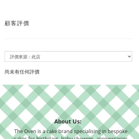
顧客評價
尚未有任何評價
About Us:
The Oven is a cake brand specialising in bespoke
cakes for birthdays, baby showers, anniversaries