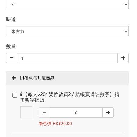
味道
數量
以優惠價加購商品
🕯️【每支$20/ 雙位數買2 / 結帳頁備註數字】精
美數字蠟燭
優惠價 HK$20.00