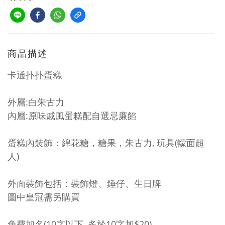
商品描述
卡通扑扑蛋糕
外層:白朱古力
內層:原味戚風蛋糕配自選忌廉餡
蛋糕內裝飾：綿花糖，糖果，朱古力, 玩具(幪面超
人)
外面裝飾包括：裝飾燈、錘仔、生日牌
圖中皇冠需另購買
免費加名(10字以下, 多於10字加$20)