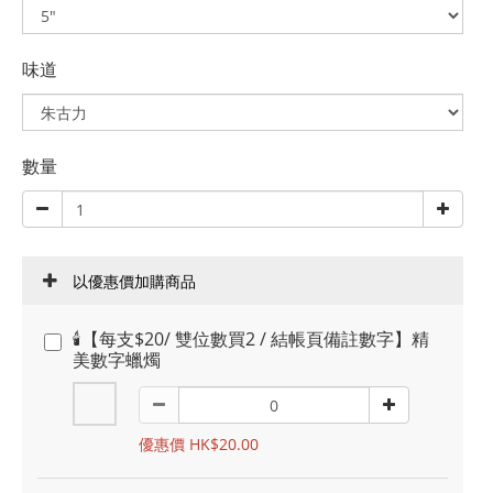
味道
數量
以優惠價加購商品
🕯️【每支$20/ 雙位數買2 / 結帳頁備註數字】精
美數字蠟燭
優惠價 HK$20.00