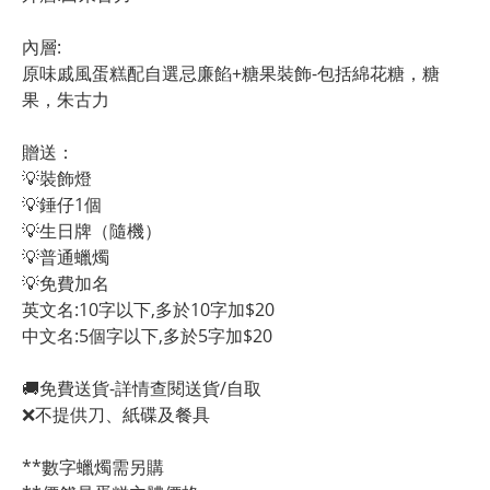
內層:
原味戚風蛋糕配自選忌廉餡+糖果裝飾-包括綿花糖，糖
果，朱古力
贈送：
💡裝飾燈
💡錘仔1個
💡生日牌（隨機）
💡普通蠟燭
💡免費加名
英文名:10字以下,多於10字加$20
中文名:5個字以下,多於5字加$20 
🚚免費送貨-詳情查閱送貨/自取
❌不提供刀、紙碟及餐具
**數字蠟燭需另購