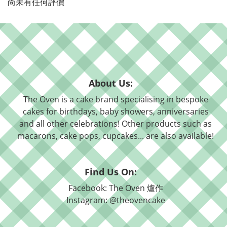
尚未有任何評價
About Us:
The Oven is a cake brand specialising in bespoke
cakes for birthdays, baby showers, anniversaries
and all other celebrations! Other products such as
macarons, cake pops, cupcakes... are also available!
Find Us On:
Facebook: The Oven 爐作
Instagram: @theovencake