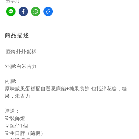
分享到
商品描述
壺鈴
扑扑蛋糕
外層:白朱古力
內層:
原味戚風蛋糕配自選忌廉餡+糖果裝飾-包括綿花糖，糖
果，朱古力
贈送：
💡裝飾燈
💡錘仔1個
💡生日牌（隨機）