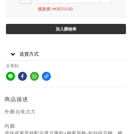
優惠價 HK$310.00
加入購物車
送貨方式
分享到
商品描述
外層:白朱古力
內層:
原味戚風蛋糕配自選忌廉餡+糖果裝飾-包括綿花糖，糖