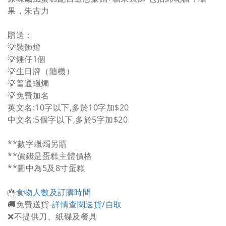
果，朱古力
贈送：
💡裝飾燈
💡錘仔1個
💡生日牌（隨機）
💡普通蠟燭
💡免費加名
英文名:10字以下,多於10字加$20
中文名:5個字以下,多於5字加$20
**數字蠟燭另購
**價錢是蛋糕主體價格
**圖中為5及8寸蛋糕
🎂
食物人數及訂購時間
🚚免費送貨-
詳情查閱送貨/自取
❌不提供刀、紙碟及餐具