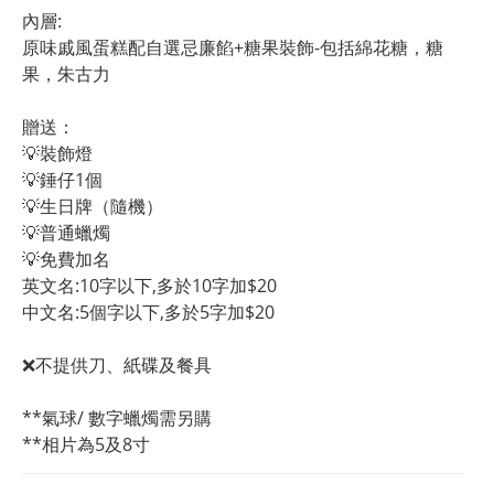
內層:
原味戚風蛋糕配自選忌廉餡+糖果裝飾-包括綿花糖，糖
果，朱古力
贈送：
💡裝飾燈
💡錘仔1個
💡生日牌（隨機）
💡普通蠟燭
💡免費加名
英文名:10字以下,多於10字加$20
中文名:5個字以下,多於5字加$20 
❌不提供刀、紙碟及餐具
**氣球/ 數字蠟燭需另購
**相片為5及8寸