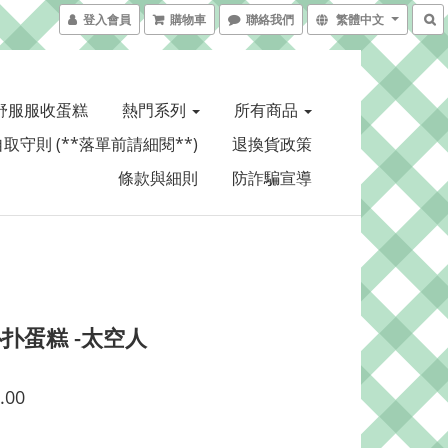
登入會員
購物車
聯絡我們
繁體中文
舒服服收蛋糕
熱門系列
所有商品
取守則 (**落單前請細閱**)
退換貨政策
條款與細則
防詐騙宣導
扑蛋糕 -太空人
.00