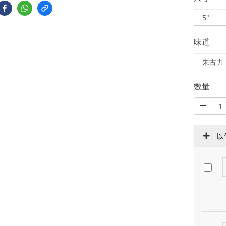
味道
數量
以