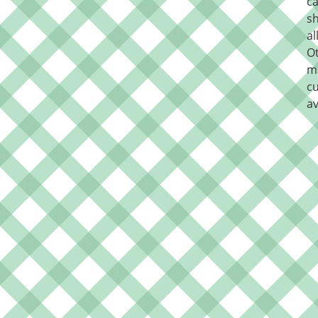
ca
sh
al
O
m
cu
av