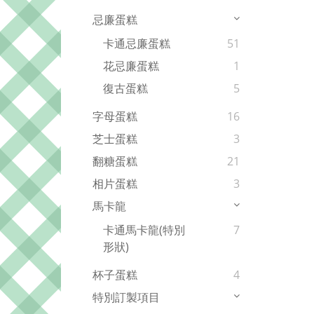
忌廉蛋糕
卡通忌廉蛋糕
51
花忌廉蛋糕
1
復古蛋糕
5
字母蛋糕
16
芝士蛋糕
3
翻糖蛋糕
21
相片蛋糕
3
馬卡龍
卡通馬卡龍(特別
7
形狀)
杯子蛋糕
4
特別訂製項目