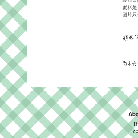
蛋糕是
圖片只
顧客
尚未有
Abo
Th
sp