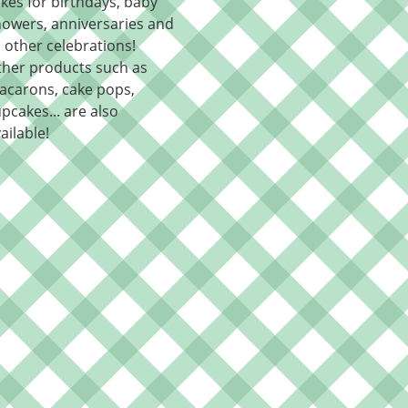
kes for birthdays, baby
owers, anniversaries and
l other celebrations!
ther products such as
acarons, cake pops,
pcakes... are also
ailable!