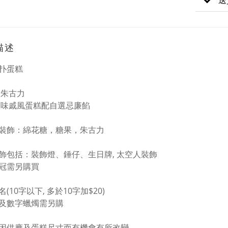
送
描述
扑蛋糕
白朱古力
原味戚風蛋糕配自選忌廉餡
裝飾：綿花糖，糖果，朱古力
飾包括：裝飾燈、錘仔、生日牌, 太空人裝飾
冠需另購買
(10字以下, 多於10字加$20)
及數字蠟燭需另購
因供應及蛋糕尺寸而有機會有所改變