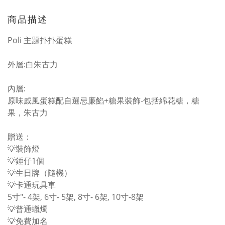
商品描述
Poli 主題扑扑蛋糕
外層:白朱古力
內層:
原味戚風蛋糕配自選忌廉餡+糖果裝飾-包括綿花糖，糖
果，朱古力
贈送：
💡裝飾燈
💡錘仔1個
💡生日牌（隨機）
💡卡通玩具車
5寸"- 4架, 6寸- 5架, 8寸- 6架, 10寸-8架
💡普通蠟燭
💡免費加名