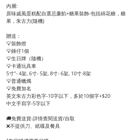
內層:
原味戚風蛋糕配自選忌廉餡+糖果裝飾-包括綿花糖，糖
果，朱古力(隨機)
贈送：
💡裝飾燈
💡錘仔1個
💡生日牌（隨機）
💡卡通玩具車
5寸"- 4架, 6寸- 5架, 8寸- 6架, 10寸-8架
💡普通蠟燭
💡免費加名
英文朱古力彩色字-10字以下，多於10個字+$20
中文手寫字-5字以下
🚚免費送貨-詳情查閱送貨/自取
❌不提供刀、紙碟及餐具