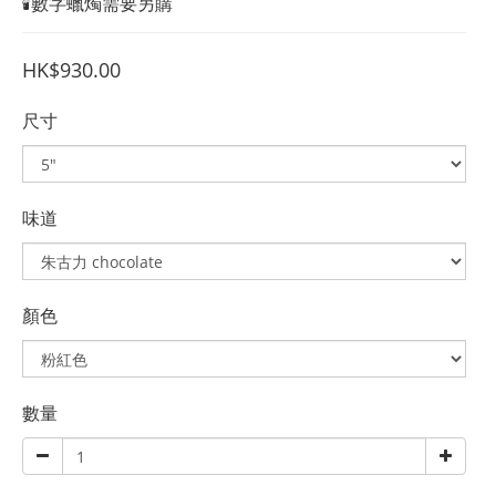
🕯️數字蠟燭需要另購
HK$930.00
尺寸
味道
顏色
數量