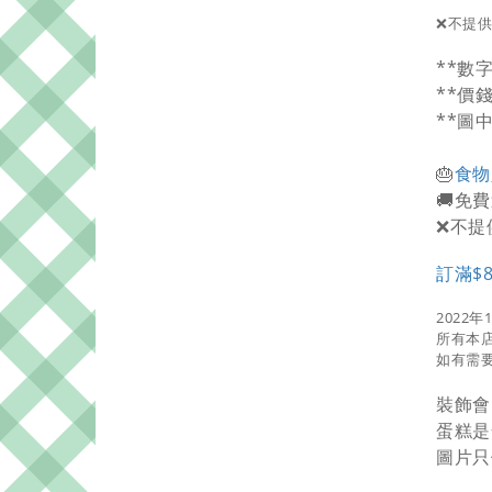
❌不提
**數
**價
**圖
🎂
食物
🚚免費
❌不提
訂滿$
2022年
所有本
如有需要
裝飾會
蛋糕是
圖片只