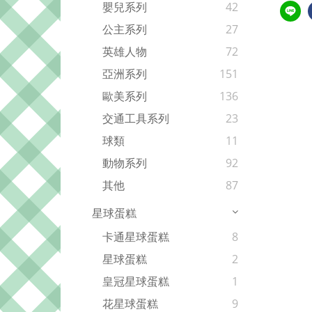
嬰兒系列
42
公主系列
27
英雄人物
72
亞洲系列
151
歐美系列
136
交通工具系列
23
球類
11
動物系列
92
其他
87
星球蛋糕
卡通星球蛋糕
8
星球蛋糕
2
皇冠星球蛋糕
1
花星球蛋糕
9