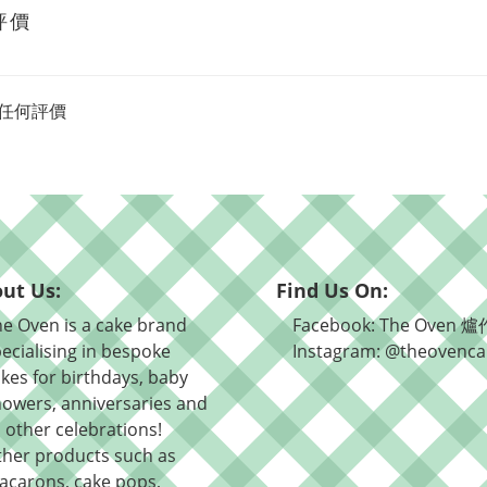
評價
任何評價
ut Us:
Find Us On:
e Oven is a cake brand
Facebook: The Oven 爐
ecialising in bespoke
Instagram: @theovenca
kes for birthdays, baby
owers, anniversaries and
l other celebrations!
ther products such as
acarons, cake pops,