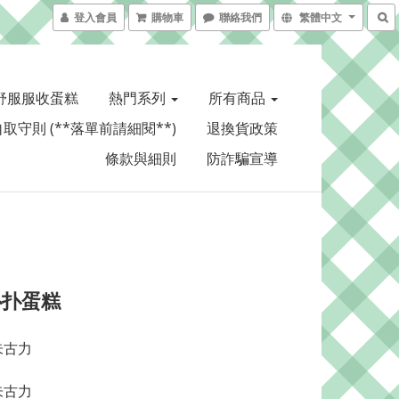
登入會員
購物車
聯絡我們
繁體中文
舒服服收蛋糕
熱門系列
所有商品
取守則 (**落單前請細閱**)
退換貨政策
條款與細則
防詐騙宣導
扑扑蛋糕
朱古力
朱古力