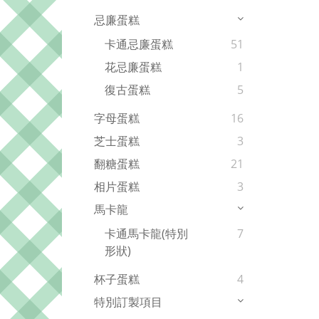
忌廉蛋糕
卡通忌廉蛋糕
51
花忌廉蛋糕
1
復古蛋糕
5
字母蛋糕
16
芝士蛋糕
3
翻糖蛋糕
21
相片蛋糕
3
馬卡龍
卡通馬卡龍(特別
7
形狀)
杯子蛋糕
4
特別訂製項目