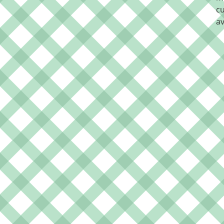
cu
av