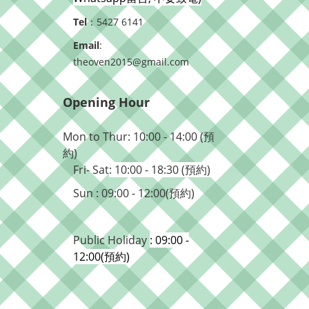
Tel
：5427 6141
Email
:
theoven2015@gmail.com
Opening Hour
Mon to Thur: 10:00 - 14:00 (預
約)
Fri- Sat
: 10:00 - 18:30 (預約)
Sun : 09:00 - 12:00(預約)
Public Holiday
: 09:00 -
12:00(預約)