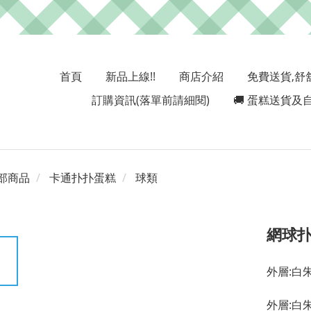
首頁
新品上線!!
商店介紹
免費送貨,舒
訂購資訊(落單前請細閱)
🚚 蛋糕送貨及自
部商品
卡通扑扑蛋糕
球類
網球
外層:白
外層:白