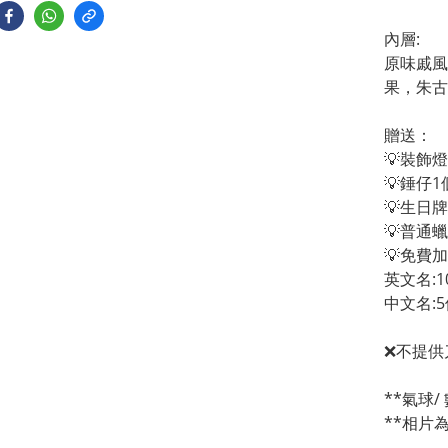
內層:
原味戚風
果，朱古
贈送：
💡裝飾燈
💡錘仔1
💡生日
💡普通
💡免費
英文名:1
中文名:5
❌不提供
**氣球
**相片