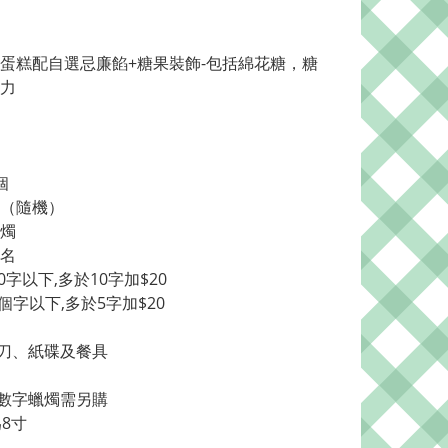
蛋糕配自選忌廉餡+糖果裝飾-包括綿花糖，糖
力
個
牌（隨機）
蠟燭
加名
0字以下,多於10字加$20
個字以下,多於5字加$20 
刀、紙碟及餐具
/ 數字蠟燭需另購
為8寸