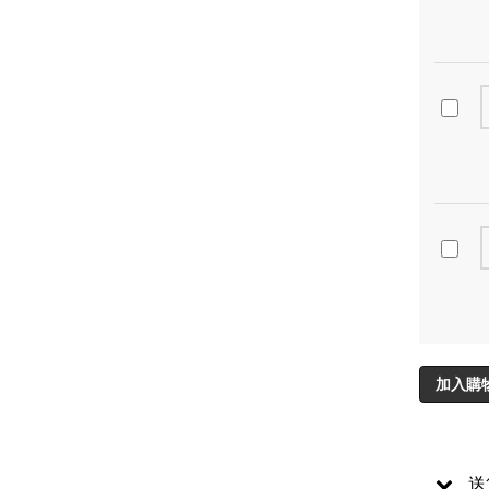
加入購
送