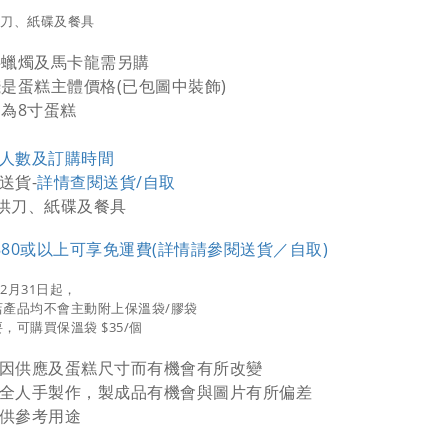
供刀、紙碟及餐具
字蠟燭及馬卡龍需另購
錢是蛋糕主體價格(已包圖中裝飾)
中為8寸蛋糕
人數及訂購時間
送貨-
詳情查閱送貨/自取
供刀、紙碟及餐具
880或以上可享免運費(詳情請參閱送貨／自取)
12月31日起，
店產品均不會主動附上保溫袋/膠袋
，可購買保溫袋 $35/個
因供應及蛋糕尺寸而有機會有所改變
全人手製作，製成品有機會與圖片有所偏差
供參考用途