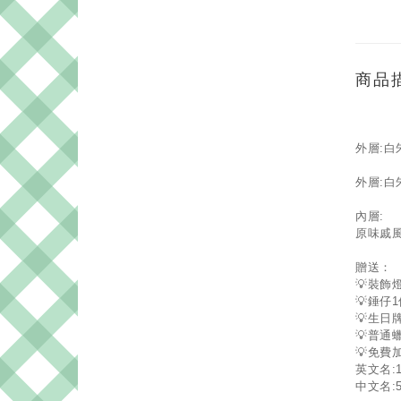
商品
外層:白
外層:白
內層:
原味戚
贈送：
💡裝飾
💡錘仔
💡生日
💡普通
💡免費
英文名:
中文名: