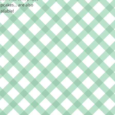
pcakes... are also
ailable!