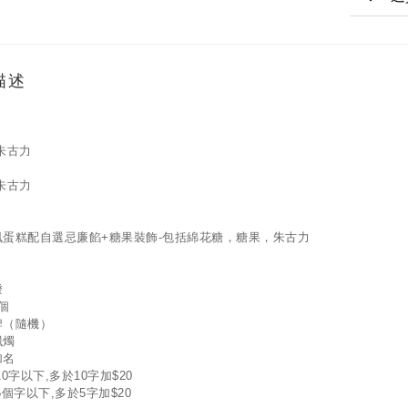
描述
朱古力
朱古力
風蛋糕配自選忌廉餡+糖果裝飾-包括綿花糖，糖果，朱古力
燈
1個
牌（隨機）
蠟燭
加名
10字以下,多於10字加$20
5個字以下,多於5字加$20