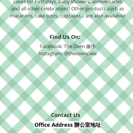
cakes for birthdays, baby showers, anniversaries
and all other celebrations! Other products such as
macarons, cake pops, cupcakes... are also available!
Find Us On:
Facebook: The Oven 爐作
Instagram: @theovencake
Contact Us
Office Address 辦公室地址