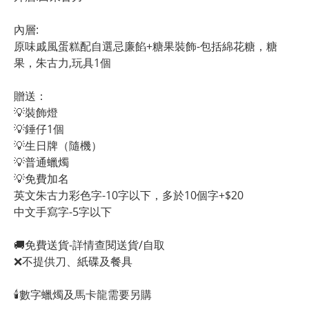
內層:
原味戚風蛋糕配自選忌廉餡+糖果裝飾-包括綿花糖，糖
果，朱古力,玩具1個
贈送：
💡裝飾燈
💡錘仔1個
💡生日牌（隨機）
💡普通蠟燭
💡免費加名
英文朱古力彩色字-10字以下，多於10個字+$20
中文手寫字-5字以下
🚚免費送貨-詳情查閱送貨/自取
❌不提供刀、紙碟及餐具
🕯️數字蠟燭及馬卡龍需要另購