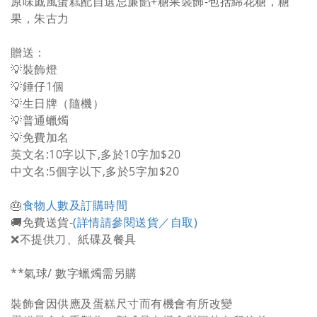
原味戚風蛋糕配自選忌廉餡+糖果裝飾-包括綿花糖，糖
果，朱古力
贈送：
💡裝飾燈
💡錘仔1個
💡生日牌（隨機）
💡普通蠟燭
💡免費加名
英文名:10字以下,多於10字加$20
中文名:5個字以下,多於5字加$20
🎂
食物人數及訂購時間
🚚免費送貨-
(詳情請參閱送貨／自取)
❌不提供刀、紙碟及餐具
**氣球/ 數字蠟燭需另購
裝飾會因供應及蛋糕尺寸而有機會有所改變