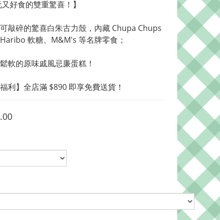
好玩又好食的雙重驚喜！】
可敲碎的驚喜白朱古力殼，內藏 Chupa Chups 
aribo 軟糖、M&M's 等名牌零食；
鬆軟的原味戚風忌廉蛋糕！
店福利】全店滿 $890 即享免費送貨！
.00