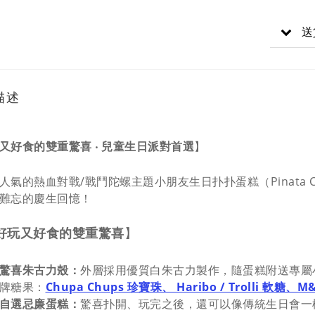
送
描述
又好食的雙重驚喜 ‧ 兒童生日派對首選
】
人氣的熱血對戰/戰鬥陀螺主題小朋友生日扑扑蛋糕（Pinata Cak
難忘的慶生回憶！
好玩又好食的雙重驚喜
】
驚喜朱古力殼：
外層採用優質白朱古力製作，隨蛋糕附送專屬
牌糖果：
Chupa Chups 珍寶珠、 Haribo / Trolli 軟糖
自選忌廉蛋糕：
驚喜扑開、玩完之後，還可以像傳統生日會一樣