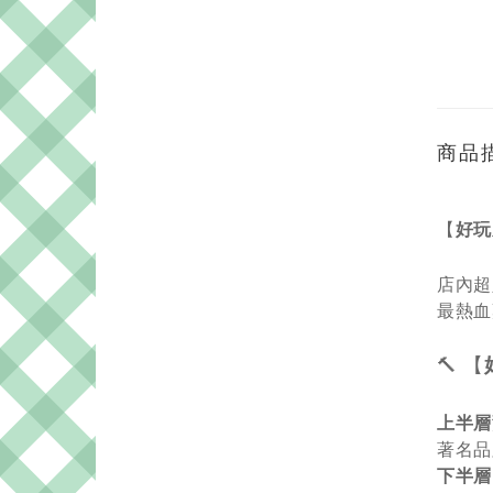
商品
【
好玩
店內超
最熱血
🔨 【
上半層
著
名品
下半層