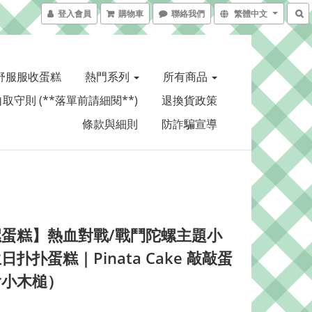
登入會員
購物車
聯絡我們
繁體中文
舒服服收蛋糕
熱門系列
所有商品
取守則 (**落單前請細閱**)
退換貨政策
條款與細則
防詐騙宣導
蛋糕】熱血對戰/戰鬥陀螺主題小
日扑扑蛋糕｜Pinata Cake 敲敲蛋
含小木槌）