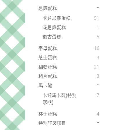
忌廉蛋糕
卡通忌廉蛋糕
51
花忌廉蛋糕
1
復古蛋糕
5
字母蛋糕
16
芝士蛋糕
3
翻糖蛋糕
21
相片蛋糕
3
馬卡龍
卡通馬卡龍(特別
7
形狀)
杯子蛋糕
4
特別訂製項目