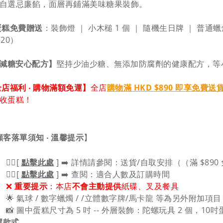
自選忌廉餡，面層再鋪滿美味糖果裝飾。
蛋糕免費贈送
：裝飾燈 ｜ 小木槌 1 個 ｜ 隨機生日牌 ｜ 普通
20）
減糖安心配方】
堅持少油少糖、無添加防腐劑的健康配方，等
店福利 ‧ 購物滿額免運】
全店
購物滿 HKD $890 即享免費送
收蛋糕！
顧客落單須知 ‧ 溫馨提示
】
👉🏻
[
點擊此處
]
➡️ 詳情請參閱：送貨/自取安排（（滿 $89
👉🏻
[
點擊此處
]
➡️ 查閱：適合人數及訂購時間
❌
重要提示
：本店
不會主動提供
紙碟、叉及餐具
🌟 氣球 / 數字蠟燭 / /立體數字牌/馬卡龍 等為另外附加項目
📸 圖中蛋糕尺寸為 5 吋 -- 外層裝飾：陀螺玩具 2 個，10
螺款式