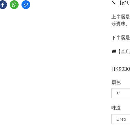
🔨 【
上半層是
珍寶珠、H
下半層是
🚚【全
HK$930
顏色
味道