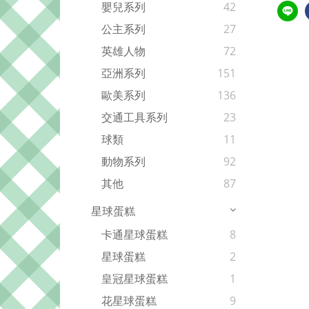
嬰兒系列
42
公主系列
27
英雄人物
72
亞洲系列
151
歐美系列
136
交通工具系列
23
球類
11
動物系列
92
其他
87
星球蛋糕
卡通星球蛋糕
8
星球蛋糕
2
皇冠星球蛋糕
1
花星球蛋糕
9