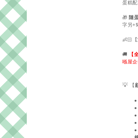
蛋糕配
🎁
隨
字另+$
👶🏻
【
🚚
【全
喺屋企
💡
【