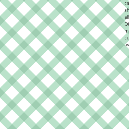
ca
sh
al
O
m
cu
av