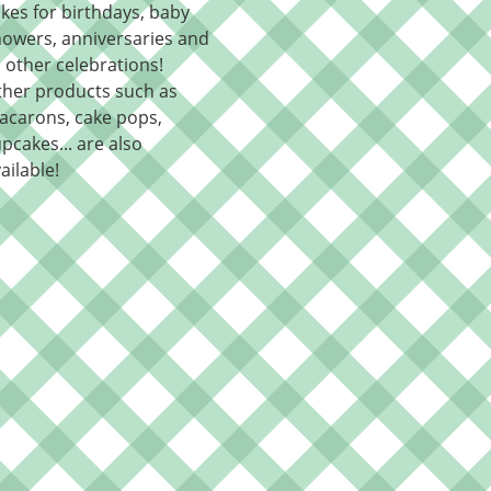
kes for birthdays, baby
owers, anniversaries and
l other celebrations!
ther products such as
acarons, cake pops,
pcakes... are also
ailable!