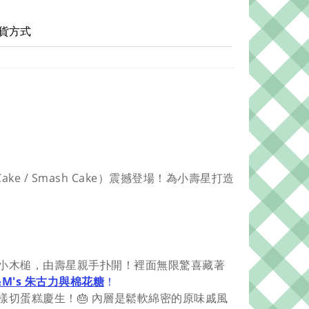
貨方式
e / Smash Cake）震撼登場！為小壽星打造
小木槌，由壽星親手扑開！裡面無限驚喜藏著
、M&M's 朱古力與棉花糖
！
切蛋糕慶生！🎂 內層是鬆軟綿密的原味戚風