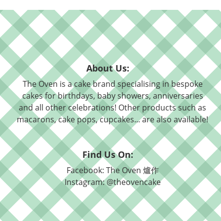
About Us:
The Oven is a cake brand specialising in bespoke
cakes for birthdays, baby showers, anniversaries
and all other celebrations! Other products such as
macarons, cake pops, cupcakes... are also available!
Find Us On:
Facebook: The Oven 爐作
Instagram: @theovencake