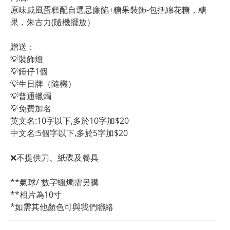
原味戚風蛋糕配自選忌廉餡+糖果裝飾-包括綿花糖，糖
果，朱古力(隨機擺放）
贈送：
💡裝飾燈
💡錘仔1個
💡生日牌（隨機）
💡普通蠟燭
💡免費加名
英文名:10字以下,多於10字加$20
中文名:5個字以下,多於5字加$20 
❌不提供刀、紙碟及餐具
**氣球/ 數字蠟燭需另購
**相片為10寸
*如需其他顏色可與我們聯絡