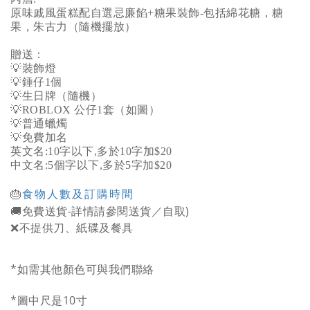
原味戚風蛋糕配自選忌廉餡+糖果裝飾-包括綿花糖，糖
果，朱古力（隨機擺放）
贈送：
💡裝飾燈
💡錘仔1個
💡生日牌（隨機）
💡ROBLOX 公仔1套（如圖）
💡普通蠟燭
💡免費加名
英文名:10字以下,多於10字加$20
中文名:5個字以下,多於5字加$20
🎂
食物人數及訂購時間
免費送貨-
詳情請參閱送貨／自取)
🚚
❌不提供刀、紙碟及餐具
*如
需其他顏色可與我們聯絡
*圖中尺是10寸