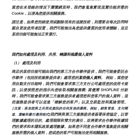
當您在未登錄的情況下瀏覽網頁時，我們會蒐集實現流覽功能所需的
Cookie，以便為您提供相關服務。
請注意，如果您拒絕使用或刪除現有的追蹤技術，則需要在每次訪問時
親自更改使用者設置，我們可能無法為您提供優質的使用者體驗，並且
某些功能可能無法正常運行。
我們如何處理及利用、共用、轉讓和揭露個人資料
（1） 處理及利用
商店的某些功能可能由我們的第三方合作夥伴提供，我們可能會委託合
作夥伴（包括技術服務提供者）處理您的
某些個人資料
。 例如，當您使
用自動支付功能時，我們可能會要求第三方支付公司處理您的信用卡資
訊，以便按照您的指示向您收取相關服務費; 當
使用 
SHOPLINE 付款
時，我們可能會要求第三方服務提供者處理您和您客戶的個人資料，這
些服務提供者可以促進「瞭解您的客戶」以及交易監控和風險管理。 
 [注意：添加您與之共用此資訊的任何其他供應商。例如，銷售管道、支付閘
我們將與第三方服務提供者簽署保密協定，以管
道、運輸和履行應用程式]
理數據處理的目的、處理期限和雙方的責任，並將要求合作夥伴根據我
們的要求和本隱私政策處理數據。如果您不同意合作夥伴蒐集提供相關
服務所需的個人資料，您或您的客戶可能無法使用相關服務。