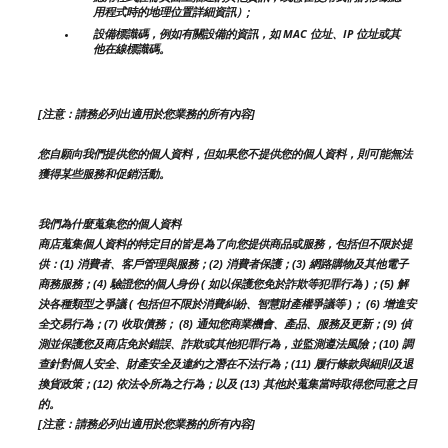
用程式時的地理位置詳細資訊）;
設備標識碼，例如有關設備的資訊，如 MAC 位址、IP 位址或其
他在線標識碼。
[注意：請務必列出適用於您業務的所有內容]
您自願向我們提供您的個人資料，但如果您不提供您的個人資料，則可能無法
獲得某些服務和促銷活動。
我們為什麼蒐集您的個人資料
商店蒐集個人資料的特定目的皆是為了向您提供商品或服務，包括但不限於提
供：(1) 消費者、客戶管理與服務；(2) 消費者保護；(3) 網路購物及其他電子
商務服務；(4) 驗證您的個人身份 ( 如以保護您免於詐欺等犯罪行為 )；(5) 解
決各種類型之爭議 ( 包括但不限於消費糾紛、智慧財產權爭議等 )； (6) 增進安
全交易行為；(7) 收取債務； (8) 通知您商業機會、產品、服務及更新；(9) 偵
測並保護您及商店免於錯誤、詐欺或其他犯罪行為，並監測遵法風險；(10) 調
查針對個人安全、財產安全及違約之潛在不法行為；(11) 履行條款與細則及退
換貨政策；(12) 依法令所為之行為；以及 (13) 其他於蒐集當時取得您同意之目
的。
[注意：請務必列出適用於您業務的所有內容]