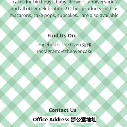
cakes for birthdays, baby showers, anniversaries
and all other celebrations! Other products such as
macarons, cake pops, cupcakes... are also available!
Find Us On:
Facebook: The Oven 爐作
Instagram: @theovencake
Contact Us
Office Address 辦公室地址