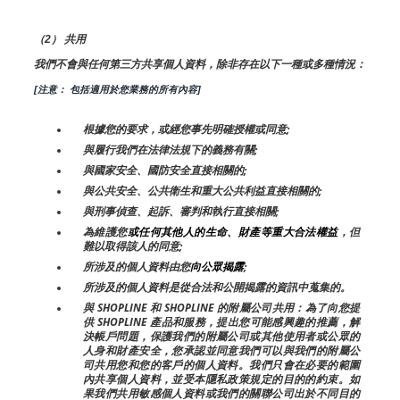
（2） 共用
我們不會與任何第三方共享個人資料，除非存在以下一種或多種情況：
[注意： 包括適用於您業務的所有內容]
根據您的要求，或經您事先明確授權或同意;
與履行我們在法律法規下的義務有關;
與國家安全、國防安全直接相關的;
與公共安全、公共衛生和重大公共利益直接相關的;
與刑事偵查、起訴、審判和執行直接相關;
為維護您
或任何其他人的生命、財產等重大合法權益
，但
難以取得該人的同意;
所涉及的個人資料由您
向公眾揭露
;
所涉及的個人資料是從合法和公開揭露的資訊中蒐集的。
與 SHOPLINE 和 SHOPLINE 的附屬公司共用：為了向您提
供 SHOPLINE 產品和服務，提出您可能感興趣的推薦，解
決帳戶問題，保護我們的附屬公司或其他使用者或公眾的
人身和財產安全，您承認並同意我們可以與我們的附屬公
司共用您和您的客戶的個人資料。我們只會在必要的範圍
內共享個人資料，並受本隱私政策規定的目的的約束。如
果我們共用敏感個人資料或我們的關聯公司出於不同目的