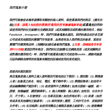
我們蒐集什麼
我們可能會從各種來源獲取有關您的個人資料。當您通過我們的商店、[擴充功
您的業務所適用的所有
或通過
能][
注意：請置入包括
數據蒐集管道
]
您訪問和/
或使用我們的社交媒體/社交網路頁面（或其相關商店或對應的應用程式，例如
Facebook，Instagram）時，我們可能會蒐集此資訊。我們的產品在許多百貨
公司或者其他類型的實體門市有販售，如果您有加入我們商店的會員，當您在
實體門市購買商品時，[相關的紀錄也會被我們蒐集。]
[注意：請確認是否有使
用POS功能]
當您訪問本商店，我們的社交媒體/社交網路頁面（或其相關商店
或對應的應用程式）時，我們還可能通過自動方式或使用cookie，網路伺服器
日誌和網路信標等技術蒐集有關您的設備或使用的某些資訊。
您提供的資訊類別
商店蒐集您個人資料之個人資料類別可能包括以下類別：1. 識別類 - (1) 辨識個
人者 ( 如會員之姓名、地址、電話、電子郵件等 )；(2) 辨識財務者 ( 如信用卡
或金融機構帳戶資訊等 )；(3) 政府資料中之辨識者 ( 如身分證統一編號、統一
證號、稅籍編號、護照號碼等 )。2. 個人特徵類 - 個人描述 ( 如性別、出生年月
日、尺寸等 )。3.社會情況 – (1) 住家及設施 ( 如住所地址等 )；(2) 財產（如所
有或具有其他權利之動產等）；(3) 移民情形 ( 護照、工作許可文件、居留證明
文件等 )；(4) 生活格調 ( 如使用消費品之種類及服務之細節等 )；(5) 慈善機構