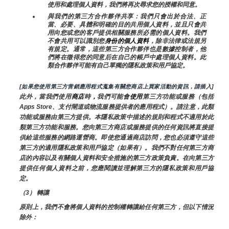
使用和處理個人資料，我們將再次尋求您的授權和同意。
與我們的第三方合作夥伴共享：我們只會出於合法、正
當、必要、具體和明確的目的共用個人資料，並且只會共
用向您或您的客戶提供相關服務所必需的個人資料。我們
不會共用可以識別您
身份的個人資料
，除非法律或法規另
有規定。通常，這些第三方合作夥伴也是數據控制者，他
們將在徵得您的同意后在自己的帳戶中處理個人資料。此
類合作夥伴可能有自己單獨的隱私政策和用戶協定。
[如果您使用第三方营銷應用程式蒐集有關您商店上買家活動的資訊，請插入]
此外，當我們使用
商店
時
，
我們可能會
使用
第三方功能或服務（包括
Apps Store、支付閘道或物流服務提供者的應用程式）。請注意，此類
功能或服務由第三方提供。本隱私政策中描述的規則和程式不適用於此
類第三方功能和服務。您向第三方商店或服務提供的任何資訊將直接提
供給這些服務的網路運營商。即使您通過商店訪問，您也必須遵守這些
第三方的適用隱私政策和用戶協定（如果有）。我們不對任何第三方商
店的內容以及有關個人資料和安全措施的第三方政策負責。在向第三方
提供任何個人資料之前，您應閱讀並理解第三方的隱私政策和用戶協
定。
（3） 轉讓
原則上，我們不會將個人資料的控制權轉讓給任何第三方，但以下情況
除外：