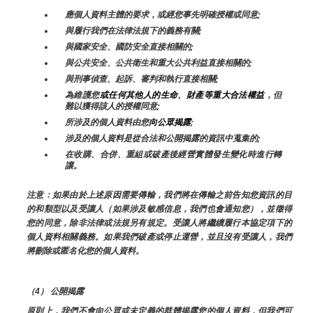
應個人資料主體的要求，或經您事先明確授權或同意;
與履行我們在法律法規下的義務有關;
與國家安全、國防安全直接相關的;
與公共安全、公共衛生和重大公共利益直接相關的;
與刑事偵查、起訴、審判和執行直接相關;
為維護您
或任何其他人的生命、財產等重大合法權益
，但
難以獲得該人的授權同意;
所涉及的個人資料由您
向公眾揭露
;
涉及的個人資料是從合法和公開揭露的資訊中蒐集的;
在收購、合併、重組或破產後經營實體發生變化時進行轉
讓。
注意：如果由於上述原因需要傳輸，我們將在傳輸之前告知您資訊的目
的和類型以及受讓人（如果涉及敏感信息，我們也會通知您），並徵得
您的同意，除非法律或法規另有規定。受讓人將繼續履行本協定項下的
個人資料相關義務。如果我們破產或停止運營，並且沒有受讓人，我們
將刪除或匿名化您的個人資料。
（4） 公開揭露
原則上，我們不會向公眾或未定義的群體揭露您的個人資料，但我們可