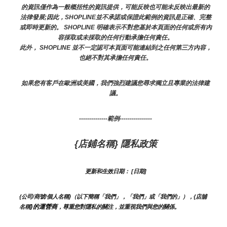
的資訊僅作為一般概括性的資訊提供，可能反映也可能未反映出最新的
法律發展;因此，SHOPLINE並不承諾或保證此範例的資訊是正確、完整
或即時更新的。 SHOPLINE 明確表示不對您基於本頁面的任何或所有內
容採取或未採取的任何行動承擔任何責任。
此外， SHOPLINE 並不一定認可本頁面可能連結到之任何第三方內容，
也絕不對其承擔任何責任。
如果您有客戶在歐洲或美國，我們強烈建議您尋求獨立且專業的法律建
議。
--------------範例----------------
{店鋪名稱} 隱私政策
更新和生效日期： [日期]
{公司/商號/個人名稱}（以下簡稱「我們」，「我們」或「我們的」），{店舖
}的運營商
名稱
，尊重您對隱私的關注，並重視我們與您的關係。 