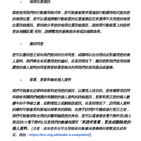
地理位置資訊
當您使用我們的行動應用程式時，您可能會被要求透過該行動應用程式提供您
的地理位置。您可以通過調整行動裝置的位置服務設定來選擇不共用您的地理
位置詳細資訊。要拒絕分享您的地理位置詳細資訊，請按照行動裝置上的說明
更改相關設置;否則，請聯繫您的服務提供者或設備製造商。
撤回同意
您可以撤回您之前向我們提供的任何同意，或隨時以合法理由反對處理您的個
人資料。我們將在未來應用您的偏好。在某些情況下，撤回您對我們使用或揭
露您的個人資料的同意將意味著您無法利用我們的某些產品或服務。
查看、更新和修改個人資料
我們可能會在必要時保留和使用您的資訊，以實現上述目的。您有權要求訪問
和接收有關我們維護的有關您的個人資料的詳細資訊，更新和更正您的個人數
據中的不準確之處，並酌情阻止或刪除該資訊。在某些情況下，訪問個人資料
的權利可能會受到當地法律要求的限制。在授予訪問許可權或進行更正之前，
我們可能會採取合理的步驟來驗證您的身份。您可以通過發送電子郵件至{插入
來請求查看，更改或刪除您的
商店的CS電子郵件][注意我們的數據保護官「
個人資料
。
 [注意：添加您所在司法管轄區的數據保護機構的聯繫資訊或商
店。例如：
https://ico.org.uk/make-a-complaint/
]