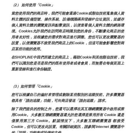
（2） 如何使用「Cookie」
當您使用我們的商店時，我們可能會通過Cookie或類似技術蒐集個人資
料主體的設備型號、操作系統、設備標識碼和登錄IP位址資訊，並緩存
個人資料主體的瀏覽資訊和點擊資訊，以便查看個人資料主體的網路環
境。Cookies允許我們在訪問商店時識別您的身份，不斷優化商店的使
用者友好性，並根據您的需求對商店進行調整。您也可以更改瀏覽器的
設置，以便瀏覽器不接受我們商店上的Cookie，但這可能會影響您對商
店某些功能的使用。
在SHOPLINE中我們所建立的商店上，藉助Cookie和其他類似技術，我
們可以識別您是否是我們的既有使用者或者會員，而無需在每個頁面上
重新登錄和進行身份驗證。
（3）如何管理「Cookie」
您可以根據自己的偏好來管理或刪除某些類別的追蹤技術。許多瀏覽器
都具有「請勿追蹤」功能，可向商店發送「請勿追蹤」 請求。
除了我們提供的控制之外，您還可以選擇在其互聯網瀏覽器中啟用或禁
用Cookie。大多數互聯網瀏覽器還允許您選擇是禁用所有 Cookie 還是
僅禁用第三方 Cookie。默認情況下，大多數互聯網瀏覽器 都接受 
Cookie，但可以更改此設置。有關詳細資訊，請參閱 Internet 瀏覽器中
的「説明」功能表或設備的文件。