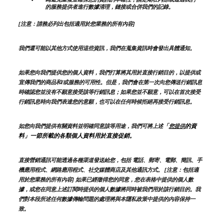
的服務提供者進行數據清理，鏈接或合併我們的記錄。
[注意：請務必列出包括適用於您業務的所有內容]
我們還可能以其他方式使用這些資訊，我們在蒐集資訊時會發出具體通知。
如果您向我們提供您的個人資料，我們打算將其用於直接行銷目的，以提供或
宣傳我們的商品和/或服務的可用性。但是，我們會在第一次向您傳送行銷訊息
時確認您並沒有不願意接受該等行銷訊息；如果您並不願意，可以在首次接受
行銷訊息時向我們表達您的意願，也可以在任何時候拒絕再接受行銷訊息。
「
的資
如您向我們提供有關資料並明確同意該等用途，我們可將上述
您提供
料」一節所載的各類個人資料用於直接促銷。
直接營銷通訊可能透過各種渠道發送給您，包括 電話、郵寄、電郵、簡訊、手
機應用程式、網路應用程式、社交媒體商店及其他通訊方式。 [注意：包括適
用於您業務的所有內容] 如果已經徵得您的同意，您在表格中提供的個人數
據，或您在同意上述訂閱時提供的個人數據將同時被我們用於該行銷目的。我
們對本段所述任何數據傳輸問題的處理將與本隱私政策中提供的內容保持一
致。