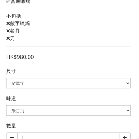
✅普通蠟燭
不包括
❌數字蠟燭
❌餐具
❌刀
HK$980.00
尺寸
味道
數量