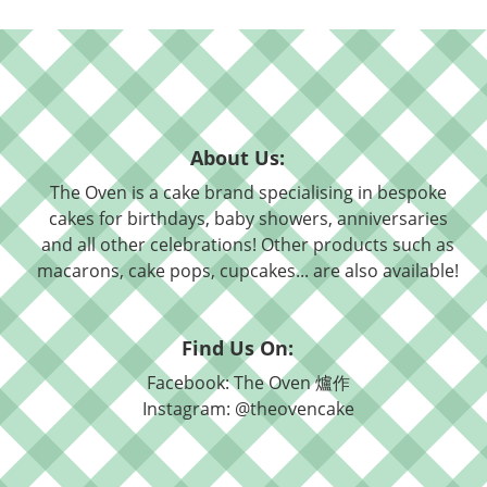
About Us:
The Oven is a cake brand specialising in bespoke
cakes for birthdays, baby showers, anniversaries
and all other celebrations! Other products such as
macarons, cake pops, cupcakes... are also available!
Find Us On:
Facebook: The Oven 爐作
Instagram: @theovencake