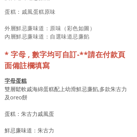
蛋糕：戚風蛋糕原味
外層鮮忌廉味道：原味
（彩色如圖）
內層鮮忌廉味道：自選味道忌廉餡
*
字母 , 數字均
可自訂-**請在付款頁
面備註欄填寫
字母蛋糕
雙層鬆軟戚海綿蛋糕配上幼滑鮮忌廉餡,多款朱古力
及oreo餅
蛋糕：
朱古力
戚風蛋
鮮忌廉味道：朱古力