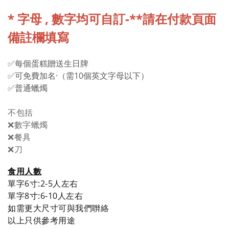
*
字母 , 數字均
可自訂-**請在付款頁面
備註欄填寫
✅每個蛋糕贈送生日牌
✅可免費加名·（需10個英文字母以下）
✅普通蠟燭
不包括
❌數字蠟燭
❌餐具
❌刀
食用人數
單字6
寸
:2-5人
左右
單字
8寸:6-10人
左右
如需更大尺寸可與我們聨絡
以上只供參考用途