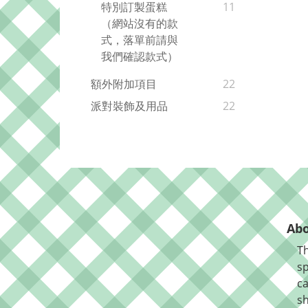
特別訂製蛋糕
11
（網站沒有的款
式，落單前請與
我們確認款式）
額外附加項目
22
派對裝飾及用品
22
Abo
Th
sp
ca
sh