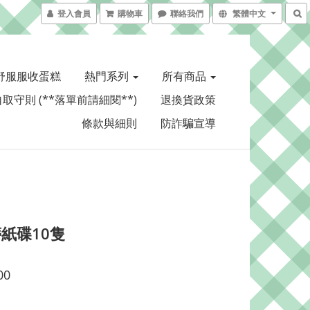
登入會員
購物車
聯絡我們
繁體中文
舒服服收蛋糕
熱門系列
所有商品
取守則 (**落單前請細閱**)
退換貨政策
條款與細則
防詐騙宣導
紙碟10隻
00