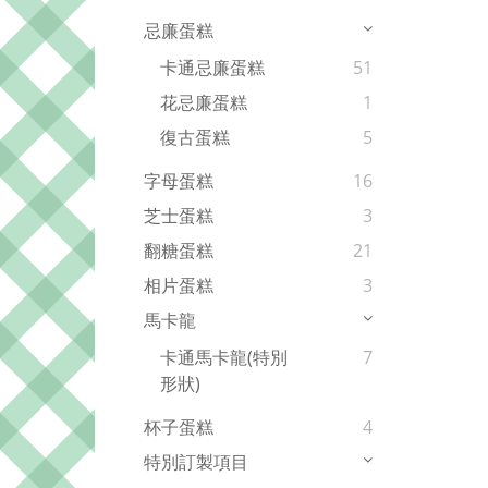
忌廉蛋糕
卡通忌廉蛋糕
51
花忌廉蛋糕
1
復古蛋糕
5
字母蛋糕
16
芝士蛋糕
3
翻糖蛋糕
21
相片蛋糕
3
馬卡龍
卡通馬卡龍(特別
7
形狀)
杯子蛋糕
4
特別訂製項目