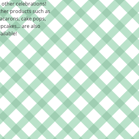
l other celebrations!
ther products such as
acarons, cake pops,
pcakes... are also
ailable!