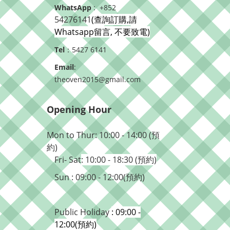
WhatsApp
: +852
54276141
(查詢訂購,請
Whatsapp留言, 不要致電)
Tel
：5427 6141
Email
:
theoven2015@gmail.com
Opening Hour
Mon to Thur: 10:00 - 14:00 (預
約)
Fri- Sat
: 10:00 - 18:30 (預約)
Sun : 09:00 - 12:00(預約)
Public Holiday
: 09:00 -
12:00(預約)