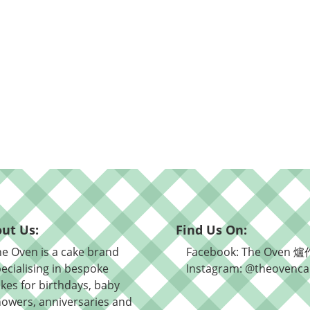
ut Us:
Find Us On:
e Oven is a cake brand
Facebook: The Oven 爐
ecialising in bespoke
Instagram: @theovenca
kes for birthdays, baby
owers, anniversaries and