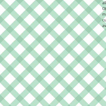
al
O
m
cu
av