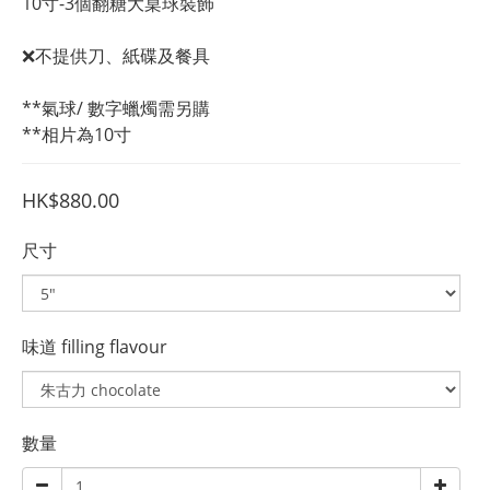
10寸-3個翻糖大桌球裝飾
❌不提供刀、紙碟及餐具
**氣球/ 數字蠟燭需另購
**相片為10寸
HK$880.00
尺寸
味道 filling flavour
數量