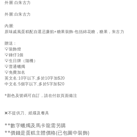
外層:白朱古力
外層:白朱古力
內層:
原味戚風蛋糕配自選忌廉餡+糖果裝飾-包括綿花糖，糖果，朱古力
贈送：
💡裝飾燈
💡錘仔1個
💡生日牌（隨機）
💡普通蠟燭
💡免費加名
英文名:10字以下,多於10字加$20
中文名:5個字以下,多於5字加$20
*顏色及號碼可自訂，請在付款頁面備注
❌不提供刀、紙碟及餐具
**數字蠟燭及馬卡龍需另購
**價錢是蛋糕主體價格(已包圖中裝飾)