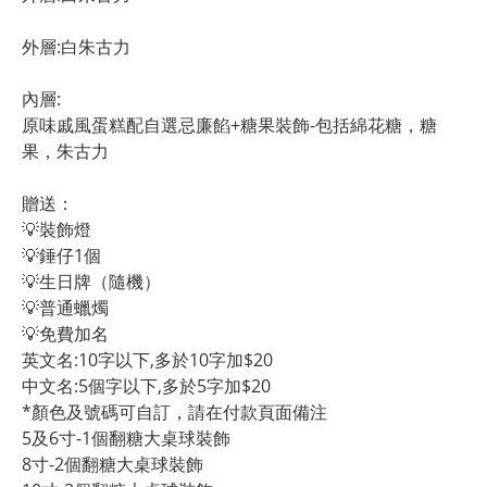
外層:白朱古力
內層:
原味戚風蛋糕配自選忌廉餡+糖果裝飾-包括綿花糖，糖
果，朱古力
贈送：
💡裝飾燈
💡錘仔1個
💡生日牌（隨機）
💡普通蠟燭
💡免費加名
英文名:10字以下,多於10字加$20
中文名:5個字以下,多於5字加$20 
*顏色及號碼可自訂，請在付款頁面備注
5及6寸-1個翻糖大桌球裝飾
8寸-2個翻糖大桌球裝飾