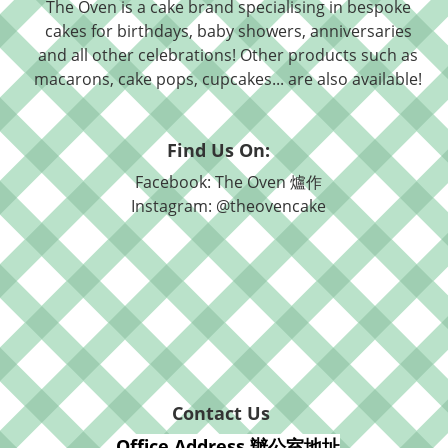
The Oven is a cake brand specialising in bespoke
cakes for birthdays, baby showers, anniversaries
and all other celebrations! Other products such as
macarons, cake pops, cupcakes... are also available!
Find Us On:
Facebook: The Oven 爐作
Instagram: @theovencake
Contact Us
Office Address 辦公室地址